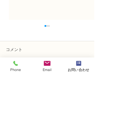
コメント
Phone
Email
お問い合わせ
コメントを追加…
NFD講師研究科コース
NFD講師研究科
「木枠の壁飾り」
「フリーセント
・
体験レッスンコース
・
フラワー装飾技能検定コース
・
NFDフラワーデザイナー資格検定コー
ス