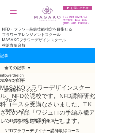
▶︎ お問い合わせ
TEL
045-482-6783
受付時間 10:00~17:00​​​
(​月曜・金曜・日曜定休）
NFD・フラワー装飾技能検定を目指せる
フラワーアレンジメントスクール
MASAKOフラワーデザインスクール
横浜青葉台校
記事
全ての記事
mflowerdesign
全ての記事
2023年7月2日
MASAKOフラワーデザインスクー
講師取得レッスン
ル、NFD公認校です。NFD講師研究
ブログ
科コースを受講なさいました、T.K
体験レッスン
さんの作品「ワジュロの手編み籠ア
レンジ」をご紹介いたします。
NFD資格検定指導者対象コース
NFDフラワーデザイナー講師取得コース