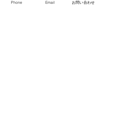
Phone
Email
お問い合わせ
・
体験レッスンコース
・
フラワー装飾技能検定コース
・
NFDフラワーデザイナー資格検定コー
ス
・
NFD資格検定指導者対象コース
・
NFD講師資格取得コース
・
NFD講師研究科コース
・
NFDベーシックマスターコース
・
NFDディプロマコース
・
アーティフィシャルフラワーレッスン
​・
生花コース
​・
ブログ（生徒レッスン作品紹介）