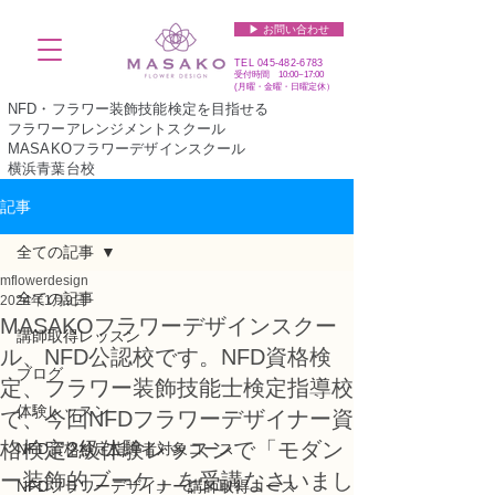
▶︎ お問い合わせ
TEL
045-482-6783
受付時間 10:00~17:00​​​
(​月曜・金曜・日曜定休）
NFD・フラワー装飾技能検定を目指せる
フラワーアレンジメントスクール
MASAKOフラワーデザインスクール
横浜青葉台校
記事
全ての記事
mflowerdesign
全ての記事
2024年1月9日
MASAKOフラワーデザインスクー
講師取得レッスン
ル、NFD公認校です。NFD資格検
ブログ
定、フラワー装飾技能士検定指導校
体験レッスン
で、今回NFDフラワーデザイナー資
格検定2級体験レッスンで「モダン
NFD資格検定指導者対象コース
ー装飾的ブーケ」を受講なさいまし
NFDフラワーデザイナー講師取得コース