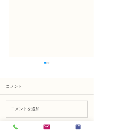
コメント
コメントを追加…
NFDフラワーデザイナー
NFDフラワーデ
資格検2級レッスン「並行
資格検2級レッ
ー植生的」
的」「モダン装
束」