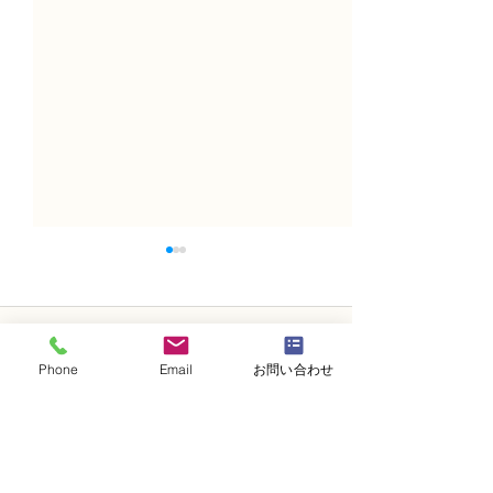
コメント
Phone
Email
お問い合わせ
コメントを追加…
NFD講師研究科コース
N FＤ講師取得
「木枠の壁飾り」
級テーマ「並行
的」