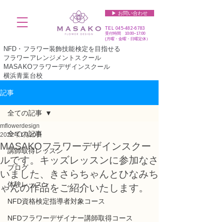
▶︎ お問い合わせ
TEL
045-482-6783
受付時間 10:00~17:00​​​
(​月曜・金曜・日曜定休）
NFD・フラワー装飾技能検定を目指せる
フラワーアレンジメントスクール
MASAKOフラワーデザインスクール
横浜青葉台校
記事
全ての記事
mflowerdesign
全ての記事
2022年1月20日
MASAKOフラワーデザインスクー
講師取得レッスン
ルです。キッズレッスンに参加なさ
ブログ
いました、きさらちゃんとひなみち
体験レッスン
ゃんの作品をご紹介いたします。
NFD資格検定指導者対象コース
NFDフラワーデザイナー講師取得コース