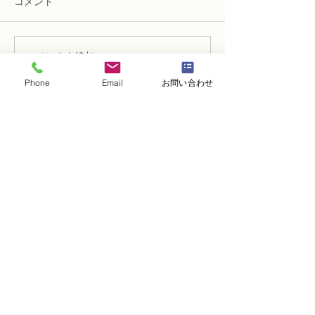
コメント
コメントを追加…
NFD講師研究科コース
N FＤ資格検定
「木枠の壁飾り」
ン「並行ー装飾
Phone
Email
お問い合わせ
・
体験レッスンコース
・
フラワー装飾技能検定コース
・
NFDフラワーデザイナー資格検定コー
ス
・
NFD資格検定指導者対象コース
・
NFD講師資格取得コース
・
NFD講師研究科コース
・
NFDベーシックマスターコース