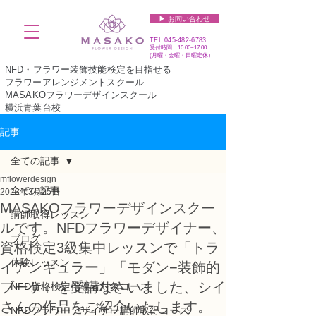
▶︎ お問い合わせ
TEL
045-482-6783
受付時間 10:00~17:00​​​
(​月曜・金曜・日曜定休）
NFD・フラワー装飾技能検定を目指せる
フラワーアレンジメントスクール
MASAKOフラワーデザインスクール
横浜青葉台校
記事
全ての記事
mflowerdesign
全ての記事
2023年3月25日
MASAKOフラワーデザインスクー
講師取得レッスン
ルです。NFDフラワーデザイナー、
ブログ
資格検定3級集中レッスンで「トラ
体験レッスン
イアンギュラー」「モダン−装飾的
ブーケ」を受講なさいました、シイ
NFD資格検定指導者対象コース
さんの作品をご紹介いたします。
NFDフラワーデザイナー講師取得コース