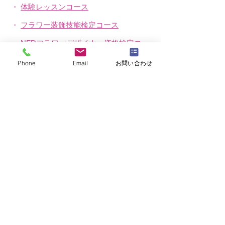
・
体験レッスンコース
・
フラワー装飾技能検定コース
・
NFDフラワーデザイナー資格検定コー
ス
Phone
Email
お問い合わせ
・
NFD資格検定指導者対象コース
・
NFD講師資格取得コース
・
NFD講師研究科コース
・
NFDベーシックマスターコース
・
NFDディプロマコース
・
アーティフィシャルフラワーレッスン
​・
生花コース
​・
ブログ（生徒レッスン作品紹介）