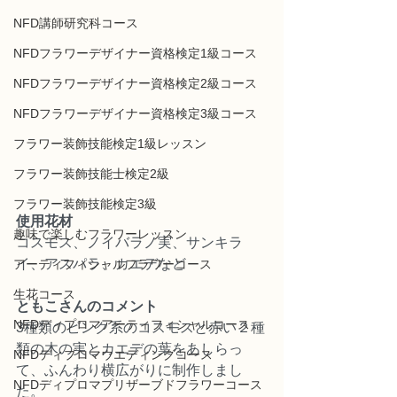
NFD講師研究科コース
NFDフラワーデザイナー資格検定1級コース
NFDフラワーデザイナー資格検定2級コース
NFDフラワーデザイナー資格検定3級コース
フラワー装飾技能検定1級レッスン
フラワー装飾技能士検定2級
フラワー装飾技能検定3級
使用花材
趣味で楽しむフラワーレッスン
コスモス、ノイバラノ実、サンキラ
イ、アスパラ、カエデなど
アーティフィシャルフラワーコース
生花コース
ともこさんのコメント
NFDディプロマアーティフィシャルコース
3種類のピンク系のコスモスと赤い２種
類の木の実とカエデの葉をあしらっ
NFDディプロマウエディングコース
て、ふんわり横広がりに制作しまし
NFDディプロマプリザーブドフラワーコース
た。