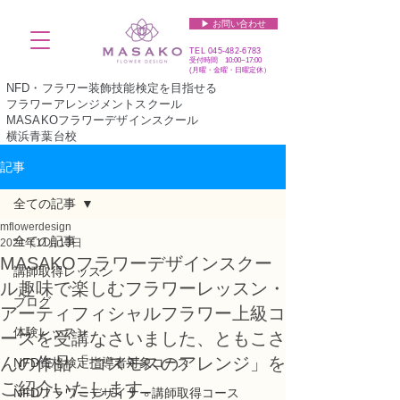
▶︎ お問い合わせ
TEL
045-482-6783
受付時間 10:00~17:00​​​
(​月曜・金曜・日曜定休）
NFD・フラワー装飾技能検定を目指せる
フラワーアレンジメントスクール
MASAKOフラワーデザインスクール
横浜青葉台校
記事
全ての記事
mflowerdesign
全ての記事
2021年11月13日
MASAKOフラワーデザインスクー
講師取得レッスン
ル趣味で楽しむフラワーレッスン・
ブログ
アーティフィシャルフラワー上級コ
体験レッスン
ースを受講なさいました、ともこさ
んの作品「コスモスのアレンジ」を
NFD資格検定指導者対象コース
ご紹介いたします。
NFDフラワーデザイナー講師取得コース