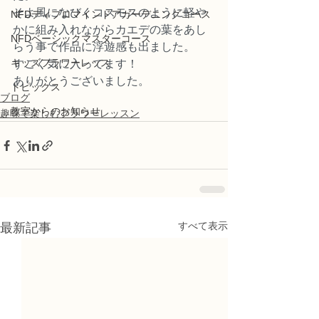
そよ風になびくコスモスのように軽や
NFDディプロマインドアガーデニングコース
かに組み入れながらカエデの葉をあし
NFDベーシックマスターコース
らう事で作品に浮遊感も出ました。
キッズフラワーレッス
すごく気に入ってます！
ありがとうございました。
トピックス
ブログ
教室からのお知らせ
趣味で楽しむフラワーレッスン
すべて表示
最新記事