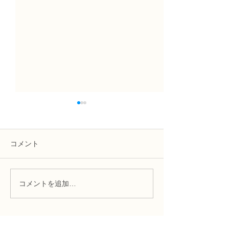
コメント
コメントを追加…
趣味で楽しむフラワーレ
フラワー装飾2
ッスン、アーティフィシ
束Ａ」「アレン
ャルフラワー上級コース
ーン」
「薔薇のアレンジ」