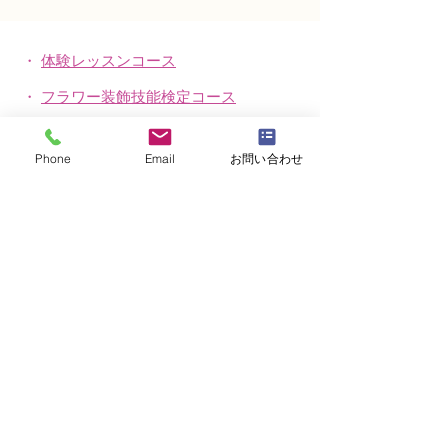
ャルフラワー上級コース
ーン」
「薔薇のアレンジ」
・
体験レッスンコース
・
フラワー装飾技能検定コース
・
NFDフラワーデザイナー資格検定コー
ス
Phone
Email
お問い合わせ
・
NFD資格検定指導者対象コース
・
NFD講師資格取得コース
・
NFD講師研究科コース
・
NFDベーシックマスターコース
・
NFDディプロマコース
・
アーティフィシャルフラワーレッスン
​・
生花コース
​・
ブログ（生徒レッスン作品紹介）