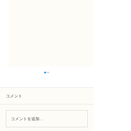
コメント
コメントを追加…
趣味で楽しむフラワーレ
フラワー装飾2
ッスン、アーティフィシ
束Ａ」「アレン