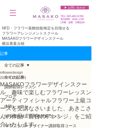
▶︎ お問い合わせ
TEL
045-482-6783
受付時間 10:00~17:00​​​
(​月曜・金曜・日曜定休）
NFD・フラワー装飾技能検定を目指せる
フラワーアレンジメントスクール
MASAKOフラワーデザインスクール
横浜青葉台校
記事
全ての記事
mflowerdesign
全ての記事
2021年12月11日
MASAKOフラワーデザインスクー
講師取得レッスン
ル 趣味で楽しむフラワーレッスン
ブログ
アーティフィシャルフラワー上級コ
体験レッスン
ースを受講なさいました、あきこさ
んの作品「百合のアレンジ」をご紹
NFD資格検定指導者対象コース
介いたします。
NFDフラワーデザイナー講師取得コース