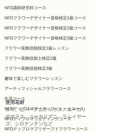
NFD講師研究科コース
NFDフラワーデザイナー資格検定1級コース
NFDフラワーデザイナー資格検定2級コース
NFDフラワーデザイナー資格検定3級コース
フラワー装飾技能検定1級レッスン
フラワー装飾技能士検定2級
フラワー装飾技能検定3級
趣味で楽しむフラワーレッスン
アーティフィシャルフラワーコース
生花コース
使用花材
NFDディプロマアーティフィシャルコース
ユリ、ビバーナムティナス、ユーカリ
ポポラス、ユーカリグニ、ラムイヤー
NFDディプロマウエディングコース
ズ、シロナンテンなど
NFDディプロマプリザーブドフラワーコース