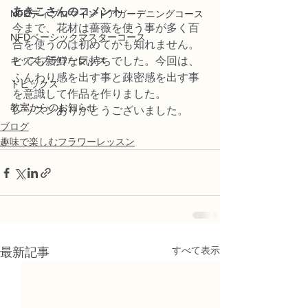
あきこさんのコメント
NFDディプロマインドアガーデニングコース
今まで、花材は薔薇を使う事が多く百
NFDベーシックマスターコース
合を使うのは初めてかも知れません。
キッズフラワーレッス
とても新鮮な気持ちでした。今回は、
ふんわり感を出す事と疎密感を出す事
トピックス
を意識して作品を作りました。
教室からのお知らせ
レッスンありがとうございました。
ブログ
趣味で楽しむフラワーレッスン
すべて表示
最新記事