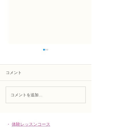
コメント
コメントを追加…
趣味で楽しむフラワーレ
フラワー装飾2
ッスン、アーティフィシ
束Ａ」「アレン
ャルフラワー上級コース
ーン」
「薔薇のアレンジ」
・
体験レッスンコース