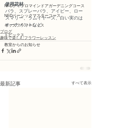
使用花材
NFDディプロマインドアガーデニングコース
バラ、スプレーバラ、アイビー、ロー
NFDベーシックマスターコース
ズマリー、ラムイヤーズ、白い実のは
オーナメントなど
キッズフラワーレッス
ブログ
トピックス
趣味で楽しむフラワーレッスン
教室からのお知らせ
すべて表示
最新記事