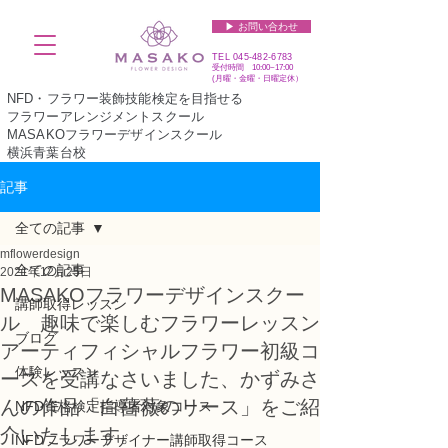
▶︎ お問い合わせ
TEL
045-482-6783
受付時間 10:00~17:00​​​
(​月曜・金曜・日曜定休）
NFD・フラワー装飾技能検定を目指せる
フラワーアレンジメントスクール
MASAKOフラワーデザインスクール
横浜青葉台校
記事
全ての記事
mflowerdesign
全ての記事
2021年12月25日
MASAKOフラワーデザインスクー
講師取得レッスン
ル 趣味で楽しむフラワーレッスン
ブログ
アーティフィシャルフラワー初級コ
体験レッスン
ースを受講なさいました、かずみさ
んの作品「白薔薇のリース」をご紹
NFD資格検定指導者対象コース
介いたします。
NFDフラワーデザイナー講師取得コース