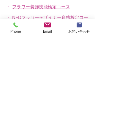
・
フラワー装飾技能検定コース
・
NFDフラワーデザイナー資格検定コー
ス
Phone
Email
お問い合わせ
・
NFD資格検定指導者対象コース
・
NFD講師資格取得コース
・
NFD講師研究科コース
・
NFDベーシックマスターコース
・
NFDディプロマコース
・
アーティフィシャルフラワーレッスン
​・
生花コース
​・
ブログ（生徒レッスン作品紹介）
ＭＡＳＡＫＯフラワーデザインスクール
公益社団法人日本フラワーデザイナー協会