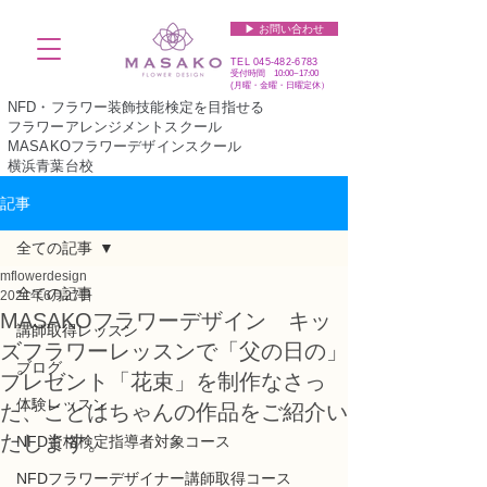
▶︎ お問い合わせ
TEL
045-482-6783
受付時間 10:00~17:00​​​
(​月曜・金曜・日曜定休）
NFD・フラワー装飾技能検定を目指せる
フラワーアレンジメントスクール
MASAKOフラワーデザインスクール
横浜青葉台校
記事
全ての記事
mflowerdesign
全ての記事
2021年6月27日
MASAKOフラワーデザイン キッ
講師取得レッスン
ズフラワーレッスンで「父の日の」
ブログ
プレゼント「花束」を制作なさっ
体験レッスン
た、ことはちゃんの作品をご紹介い
たします。
NFD資格検定指導者対象コース
NFDフラワーデザイナー講師取得コース