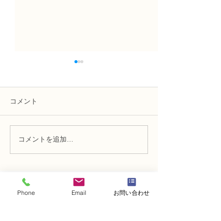
コメント
コメントを追加…
NFD講師研究科コース
N FＤ講師取得
「木枠の壁飾り」
級テーマ「並行
的」
・
体験レッスンコース
Phone
Email
お問い合わせ
・
フラワー装飾技能検定コース