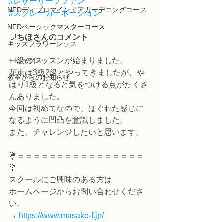
#レザーリーフファン
NFDディプロマインドアガーデニングコース
#スプレーカーネーション
NFDベーシックマスターコース
💬
ちほさんのコメント
キッズフラワーレッス
トピックス
一級のレッスンが始まりました。
花束は3級2級とやってきましたが、や
教室からのお知らせ
はり1級となると気をつける点がたくさ
んありました。
今回は初めてなので、ほぐれた感じに
なるように凹凸を意識しました。
また、チャレンジしたいと思います。
💐＝＝＝＝＝＝＝＝＝＝＝＝＝＝＝＝
💐
スクールにご興味のある方は
ホームページからお問い合わせくださ
い。
→ 
https://www.masako-f.jp/