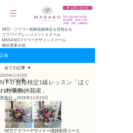
▶︎ お問い合わせ
TEL
045-482-6783
受付時間 10:00~17:00​​​
(​月曜・金曜・日曜定休）
NFD・フラワー装飾技能検定を目指せる
フラワーアレンジメントスクール
MASAKOフラワーデザインスクール
横浜青葉台校
記事
全ての記事
2025年11月18日
全ての記事
N FＤ資格検定1級レッスン「ほぐ
れた装飾的花束」
講師取得レッスン
更新日：
2025年11月23日
ブログ
体験レッスン
NFD資格検定指導者対象コース
NFDフラワーデザイナー講師取得コース