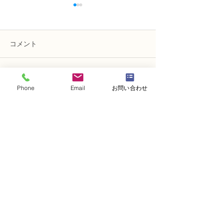
コメント
コメントを追加…
NFD講師研究科コース
N FＤ講師取得
Phone
Email
お問い合わせ
「木枠の壁飾り」
級テーマ「並行
的」
・
体験レッスンコース
・
フラワー装飾技能検定コース
・
NFDフラワーデザイナー資格検定コー
ス
・
NFD資格検定指導者対象コース
・
NFD講師資格取得コース