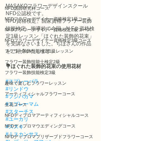
MASAKOフラワーデザインスクール
NFD講師研究科コース
NFD公認校です。
NFDフラワーデザイナー資格検定1級コース
NFD資格検定、国家資格フラワー装飾
技能検定、指導校で今回、N FＤ資格検
NFDフラワーデザイナー資格検定2級コース
定1級レッスン「ほぐれた装飾的花束」
NFDフラワーデザイナー資格検定3級コース
を受講なさいました。ちほさんの作品
フラワー装飾技能検定1級レッスン
をご紹介いたします。
フラワー装飾技能士検定2級
💐ほぐれた装飾的花束の使用花材
フラワー装飾技能検定3級
#スプレーバラ
趣味で楽しむフラワーレッスン
#リンドウ
アーティフィシャルフラワーコース
#フジバカマ
#スプレーマム
生花コース
#スターチス
NFDディプロマアーティフィシャルコース
#ユーカリ
NFDディプロマウエディングコース
#ススキ
#ミスカンサス
NFDディプロマプリザーブドフラワーコース