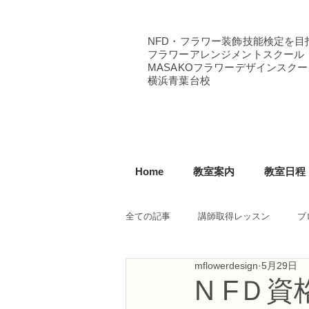
NFD・フラワー装飾技能検定を目
フラワーアレンジメントスクール
MASAKOフラワーデザインスクー
横浜青葉台校
Home
教室案内
教室日程
全ての記事
講師取得レッスン
ブ
mflowerdesign
5月29日
NFD講師研究科コース
NFDフ
N FＤ