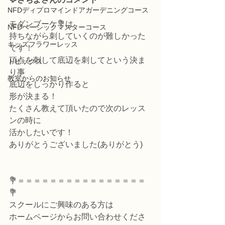
NFDディプロマインドアガーデニングコース
モダンブーケ💐は
NFDベーシックマスターコース
持ちながら刺していくのが難しかった
キッズフラワーレッス
です！
頂点を刺して底辺を刺してという決ま
トピックス
り事
教室からのお知らせ
底辺をしっかり作ると
形が決まる！
たくさん教えて頂いたので次のレッス
ンの時に
活かしたいです！
ありがとうございました(ありがとう)
💐＝＝＝＝＝＝＝＝＝＝＝＝＝＝＝＝
💐
スクールにご興味のある方は
ホームページからお問い合わせくださ