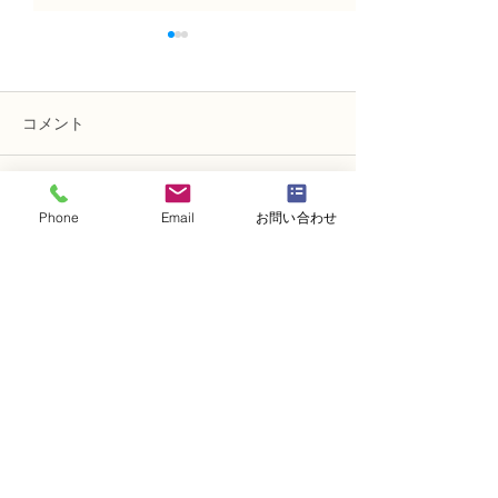
コメント
コメントを追加…
NFD講師研究科コース
N FＤ資格検定
Phone
Email
お問い合わせ
「木枠の壁飾り」
ン「並行ー装飾
・
体験レッスンコース
・
フラワー装飾技能検定コース
・
NFDフラワーデザイナー資格検定コー
ス
・
NFD資格検定指導者対象コース