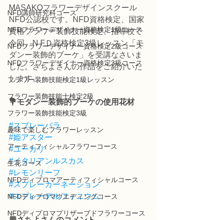
MASAKOフラワーデザインスクール
NFD講師研究科コース
NFD公認校です。NFD資格検定、国家
NFDフラワーデザイナー資格検定1級コース
資格フラワー装飾技能検定、指導校で
今回、N FＤ資格検定3級レッスン「モ
NFDフラワーデザイナー資格検定2級コース
ダンー装飾的ブーケ」を受講なさいま
NFDフラワーデザイナー資格検定3級コース
した。さちよさんの作品をご紹介いた
します。
フラワー装飾技能検定1級レッスン
フラワー装飾技能士検定2級
💐
モダンー装飾的ブーケの使用花材
フラワー装飾技能検定3級
#スプレーバラ
趣味で楽しむフラワーレッスン
#姫アスター
アーティフィシャルフラワーコース
#ユーカリ
#イタリアンルスカス
生花コース
#レモンリーフ
NFDディプロマアーティフィシャルコース
#スプレーカーネーション
#スプレーデルフィニウム
NFDディプロマウエディングコース
NFDディプロマプリザーブドフラワーコース
💬さちよさんのコメント