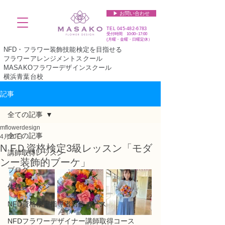
▶︎ お問い合わせ
TEL
045-482-6783
受付時間 10:00~17:00​​​
(​月曜・金曜・日曜定休）
NFD・フラワー装飾技能検定を目指せる
フラワーアレンジメントスクール
MASAKOフラワーデザインスクール
横浜青葉台校
記事
全ての記事
mflowerdesign
全ての記事
4月20日
N FＤ資格検定3級レッスン「モダ
講師取得レッスン
ンー装飾的ブーケ」
ブログ
体験レッスン
NFD資格検定指導者対象コース
NFDフラワーデザイナー講師取得コース