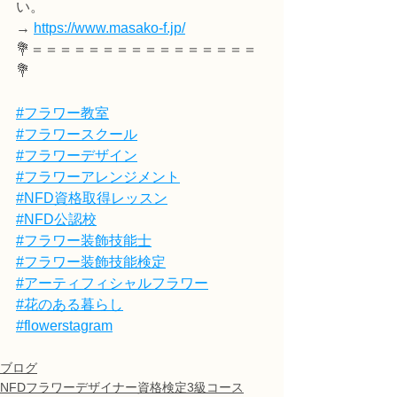
い。
→ 
https://www.masako-f.jp/
💐＝＝＝＝＝＝＝＝＝＝＝＝＝＝＝＝
💐
#フラワー教室
#フラワースクール
#フラワーデザイン
#フラワーアレンジメント
#NFD資格取得レッスン
#NFD公認校
#フラワー装飾技能士
#フラワー装飾技能検定
#アーティフィシャルフラワー
#花のある暮らし
#flowerstagram
ブログ
NFDフラワーデザイナー資格検定3級コース