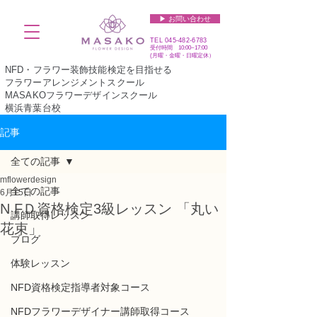
▶︎ お問い合わせ
TEL
045-482-6783
受付時間 10:00~17:00​​​
(​月曜・金曜・日曜定休）
NFD・フラワー装飾技能検定を目指せる
フラワーアレンジメントスクール
MASAKOフラワーデザインスクール
横浜青葉台校
記事
全ての記事
mflowerdesign
全ての記事
6月15日
N FＤ資格検定3級レッスン 「丸い
講師取得レッスン
花束」
ブログ
体験レッスン
NFD資格検定指導者対象コース
NFDフラワーデザイナー講師取得コース