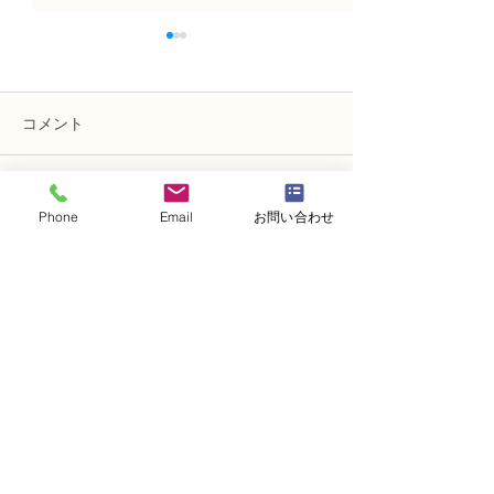
コメント
コメントを追加…
N FＤ資格検定3級レッス
N FＤ資格検定
Phone
Email
お問い合わせ
ン「丸い花束」
ン 「モダンー
ケ」
・
体験レッスンコース
・
フラワー装飾技能検定コース
・
NFDフラワーデザイナー資格検定コー
ス
・
NFD資格検定指導者対象コース