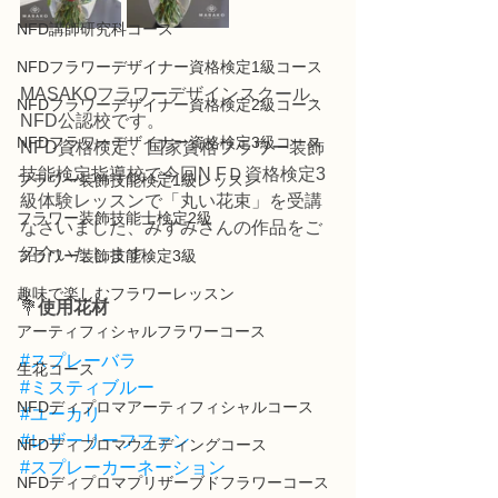
NFD講師研究科コース
NFDフラワーデザイナー資格検定1級コース
MASAKOフラワーデザインスクール、
NFDフラワーデザイナー資格検定2級コース
NFD公認校です。
NFDフラワーデザイナー資格検定3級コース
NFD資格検定、国家資格フラワー装飾
技能検定指導校で今回N FＤ資格検定3
フラワー装飾技能検定1級レッスン
級体験レッスンで「丸い花束」を受講
フラワー装飾技能士検定2級
なさいました、みすみさんの作品をご
紹介いたします。
フラワー装飾技能検定3級
趣味で楽しむフラワーレッスン
💐
使用花材
アーティフィシャルフラワーコース
#スプレーバラ
生花コース
#ミスティブルー
NFDディプロマアーティフィシャルコース
#ユーカリ
#レザーリーフファン
NFDディプロマウエディングコース
#スプレーカーネーション
NFDディプロマプリザーブドフラワーコース