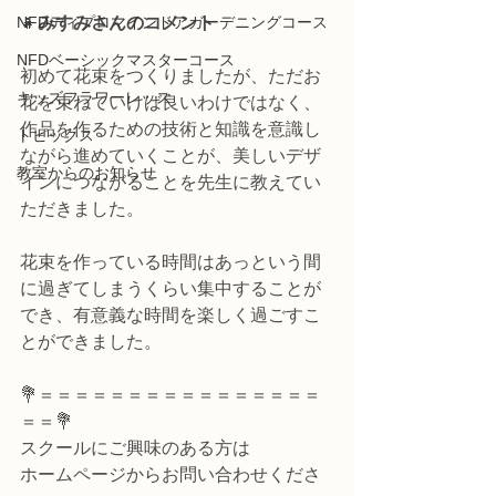
NFDディプロマインドアガーデニングコース
👧
みすみさんのコメント
NFDベーシックマスターコース
初めて花束をつくりましたが、ただお
キッズフラワーレッス
花を束ねていけば良いわけではなく、
作品を作るための技術と知識を意識し
トピックス
ながら進めていくことが、美しいデザ
教室からのお知らせ
インにつながることを先生に教えてい
ただきました。
花束を作っている時間はあっという間
に過ぎてしまうくらい集中することが
でき、有意義な時間を楽しく過ごすこ
とができました。
💐＝＝＝＝＝＝＝＝＝＝＝＝＝＝＝＝
＝＝💐
スクールにご興味のある方は
ホームページからお問い合わせくださ