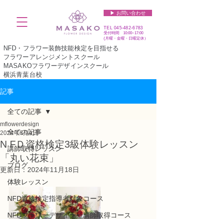
▶︎ お問い合わせ
TEL
045-482-6783
受付時間 10:00~17:00​​​
(​月曜・金曜・日曜定休）
NFD・フラワー装飾技能検定を目指せる
フラワーアレンジメントスクール
MASAKOフラワーデザインスクール
横浜青葉台校
記事
全ての記事
mflowerdesign
全ての記事
2024年6月4日
N FＤ資格検定3級体験レッスン
講師取得レッスン
「丸い花束」
ブログ
更新日：
2024年11月18日
体験レッスン
NFD資格検定指導者対象コース
NFDフラワーデザイナー講師取得コース