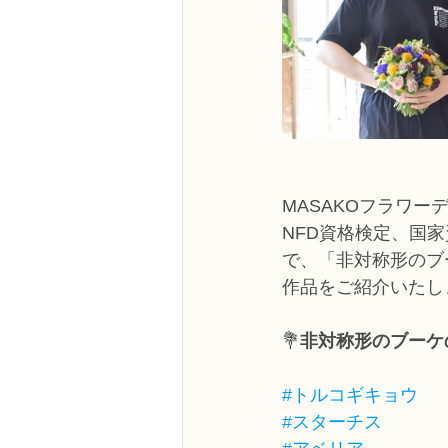
MASAKOフラワー
NFD資格検定、国
で、「非対称形のブ
作品をご紹介いたし
💐
非対称形のブーケ
#トルコギキョウ
#スターチス