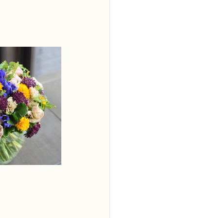
2級
花コース
ーブドフラワーコース
トピックス