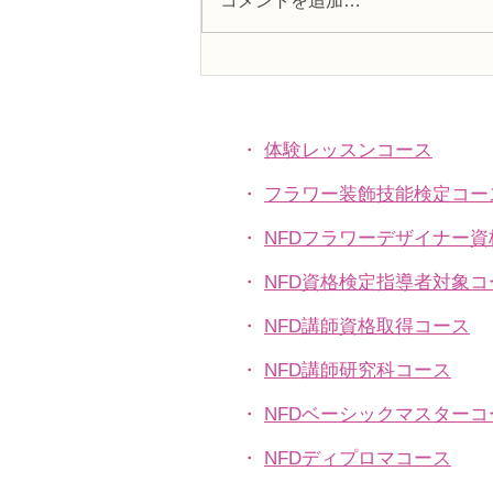
コメントを追加…
NFDフラワーデザイナー資格
検2級レッスン「非対称形の
ブーケ」
・
体験レッスンコース
・
フラワー装飾技能検定コー
・
NFDフラワーデザイナー
・
NFD資格検定指導者対象コ
・
NFD講師資格取得コース
・
NFD講師研究科コース
・
NFDベーシックマスターコ
・
NFDディプロマコース