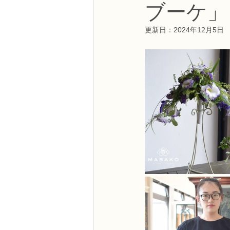
ブーケ」
NFDフラワーデザイナー資格検定3級
更新日：
2024年12月5日
フラワー装飾技能検定3級
趣味
NFDディプロマアーティフィシャルコ
NFDディプロマインドアガーデニング
教室からのお知らせ