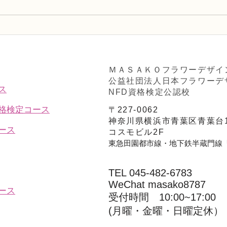
NFDフラワーデザイナー資格
NF
検2級レッスン「並行ー植生
検2
的」
「モ
ＭＡＳＡＫＯフラワーデザイ
公益社団法人日本フラワーデ
ス
NFD資格検定公認校
資格検定コース
〒227-0062
神奈川県横浜市青葉区青葉台1
ース
コスモビル2F
東急田園都市線・地下鉄半蔵門線
TEL 045-482-6783
WeChat masako8787
ース
受付時間 10:00~17:00​​​
(​月曜・金曜・日曜定休）