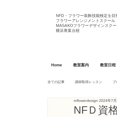
NFD・フラワー装飾技能検定を目
フラワーアレンジメントスクール
MASAKOフラワーデザインスクー
横浜青葉台校
Home
教室案内
教室日程
全ての記事
講師取得レッスン
ブ
mflowerdesign
2024年7月
NFD講師研究科コース
NFDフ
NFＤ資