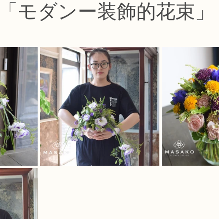
「モダンー装飾的花束」
コース
フラワー装飾技能検定1級レッスン
フラワー装飾技能士検定
で楽しむフラワーレッスン
アーティフィシャルフラワーコース
生
ース
NFDディプロマウエディングコース
NFDディプロマプリザ
コース
NFDベーシックマスターコース
キッズフラワーレッス