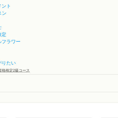
メント
スン
士
検定
ルフラワー
がりたい
資格検定2級コース