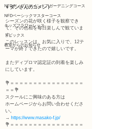
NFDディプロマインドアガーデニングコース
👧
ダンさんのコメント
NFDベーシックマスターコース
シーズンの花が咲く様子を観察でき
キッズフラワーレッス
て、その色相を毎日楽しんで観ていま
す。
トピックス
このレッスンは、お気に入りで、12テ
教室からのお知らせ
ーマが終了できたので嬉しいです。
またディプロマ認定証の到着を楽しみ
にしています。
💐＝＝＝＝＝＝＝＝＝＝＝＝＝＝＝＝
＝＝💐
スクールにご興味のある方は
ホームページからお問い合わせくださ
い。
→ 
https://www.masako-f.jp/
💐＝＝＝＝＝＝＝＝＝＝＝＝＝＝＝＝