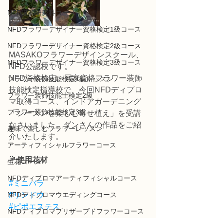
NFD講師研究科コース
NFDフラワーデザイナー資格検定1級コース
NFDフラワーデザイナー資格検定2級コース
MASAKOフラワーデザインスクール、
NFDフラワーデザイナー資格検定3級コース
NFD公認校です。
NFD資格検定、国家資格フラワー装飾
フラワー装飾技能検定1級レッスン
技能検定指導校で、今回NFDディプロ
フラワー装飾技能士検定2級
マ取得コース、インドアガーデニング
フラワー装飾技能検定3級
「シーズンを楽しむ寄せ植え」を受講
なさいました、ダンさんの作品をご紹
趣味で楽しむフラワーレッスン
介いたします。
アーティフィシャルフラワーコース
💐
使用花材
生花コース
NFDディプロマアーティフィシャルコース
#ミニバラ
NFDディプロマウエディングコース
#リンドウ
#ピポエステス
NFDディプロマプリザーブドフラワーコース