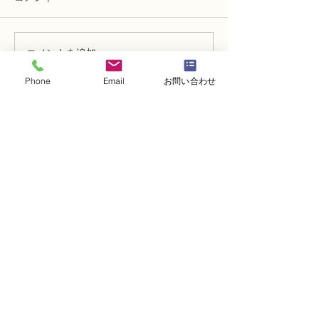
コメントを追加…
N FＤ資格検定3級レッス
N FＤ資格検定
ン「丸い花束」
ン 「モダンー
Phone
Email
お問い合わせ
ケ」
・
体験レッスンコース
・
フラワー装飾技能検定コース
・
NFDフラワーデザイナー資格検定コー
ス
・
NFD資格検定指導者対象コース
・
NFD講師資格取得コース
・
NFD講師研究科コース
・
NFDベーシックマスターコース
・
NFDディプロマコース