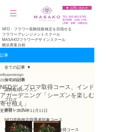
▶︎ お問い合わせ
TEL
045-482-6783
受付時間 10:00~17:00​​​
(​月曜・金曜・日曜定休）
NFD・フラワー装飾技能検定を目指せる
フラワーアレンジメントスクール
MASAKOフラワーデザインスクール
横浜青葉台校
記事
全ての記事
mflowerdesign
全ての記事
2024年9月15日
NFDディプロマ取得コース、インド
講師取得レッスン
アガーデニング「シーズンを楽しむ
ブログ
寄せ植え」
体験レッスン
更新日：
2024年11月11日
NFD資格検定指導者対象コース
NFDフラワーデザイナー講師取得コース