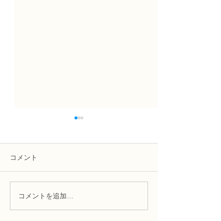
コメント
コメントを追加…
NFD講師研究科コース
N FＤ資格検定
「木枠の壁飾り」
ン「並行ー装飾