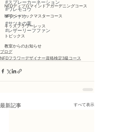
#スプレーカーネーション
NFDディプロマインドアガーデニングコース
#ワレモコウ
NFDベーシックマスターコース
#リンドウ
#サツキの葉
キッズフラワーレッス
#レザーリーフファン
トピックス
教室からのお知らせ
ブログ
NFDフラワーデザイナー資格検定3級コース
すべて表示
最新記事