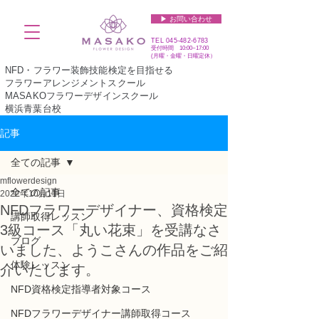
▶︎ お問い合わせ
TEL
045-482-6783
受付時間 10:00~17:00​​​
(​月曜・金曜・日曜定休）
NFD・フラワー装飾技能検定を目指せる
フラワーアレンジメントスクール
MASAKOフラワーデザインスクール
横浜青葉台校
記事
全ての記事
mflowerdesign
全ての記事
2022年10月11日
NFDフラワーデザイナー、資格検定
講師取得レッスン
3級コース「丸い花束」を受講なさ
ブログ
いました、ようこさんの作品をご紹
体験レッスン
介いたします。
NFD資格検定指導者対象コース
NFDフラワーデザイナー講師取得コース