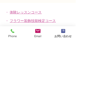
・
体験レッスンコース
・
フラワー装飾技能検定コース
・
NFDフラワーデザイナー資格検定コー
ス
Phone
Email
お問い合わせ
・
NFD資格検定指導者対象コース
・
NFD講師資格取得コース
・
NFD講師研究科コース
・
NFDベーシックマスターコース
・
NFDディプロマコース
・
アーティフィシャルフラワーレッスン
​・
生花コース
​・
ブログ（生徒レッスン作品紹介）