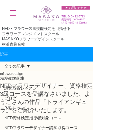
▶︎ お問い合わせ
TEL
045-482-6783
受付時間 10:00~17:00​​​
(​月曜・金曜・日曜定休）
NFD・フラワー装飾技能検定を目指せる
フラワーアレンジメントスクール
MASAKOフラワーデザインスクール
横浜青葉台校
記事
全ての記事
mflowerdesign
全ての記事
2022年7月3日
NFDフラワーデザイナー、資格検定
講師取得レッスン
3級コースを受講なさいました、よ
ブログ
うこさんの作品「トライアンギュ
体験レッスン
ラ」をご紹介いたします。
NFD資格検定指導者対象コース
NFDフラワーデザイナー講師取得コース