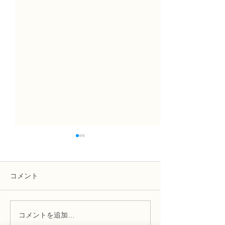
コメント
コメントを追加…
NFD講師研究科コース
N FＤ資格検定