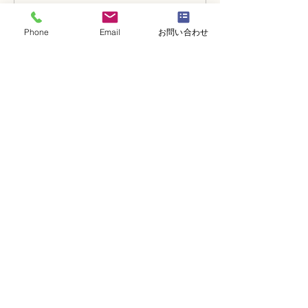
「木枠の壁飾り」
ン「並行ー装飾
Phone
Email
お問い合わせ
・
体験レッスンコース
・
フラワー装飾技能検定コース
・
NFDフラワーデザイナー資格検定コー
ス
・
NFD資格検定指導者対象コース
・
NFD講師資格取得コース
・
NFD講師研究科コース
・
NFDベーシックマスターコース
・
NFDディプロマコース
・
アーティフィシャルフラワーレッスン
​・
生花コース