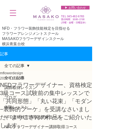
▶︎ お問い合わせ
TEL
045-482-6783
受付時間 10:00~17:00​​​
(​月曜・金曜・日曜定休）
NFD・フラワー装飾技能検定を目指せる
フラワーアレンジメントスクール
MASAKOフラワーデザインスクール
横浜青葉台校
記事
全ての記事
mflowerdesign
全ての記事
2022年11月9日
NFDフラワーデザイナー、資格検定
講師取得レッスン
3級コース試験前の集中レッスンで
ブログ
「共同形態」「丸い花束」「モダン
体験レッスン
−装飾的ブーケ」を受講なさいまし
た、ようこさんの作品をご紹介いた
NFD資格検定指導者対象コース
します。
NFDフラワーデザイナー講師取得コース