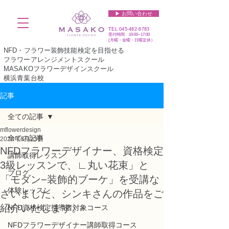
▶︎ お問い合わせ
TEL
045-482-6783
受付時間 10:00~17:00​​​
(​月曜・金曜・日曜定休）
NFD・フラワー装飾技能検定を目指せる
フラワーアレンジメントスクール
MASAKOフラワーデザインスクール
横浜青葉台校
記事
全ての記事
mflowerdesign
全ての記事
2023年6月23日
NFDフラワーデザイナー、資格検定
講師取得レッスン
3級レッスンで、∟丸い花束」と
ブログ
「モダン−装飾的ブーケ」を受講な
体験レッスン
さいました、シンキさんの作品をご
紹介いたします。
NFD資格検定指導者対象コース
NFDフラワーデザイナー講師取得コース