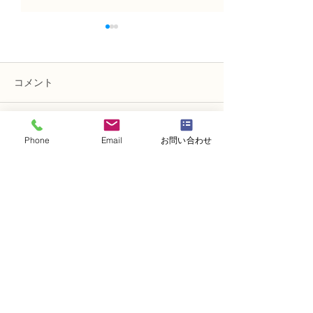
コメント
コメントを追加…
NFD講師研究科コース
N FＤ資格検定
Phone
Email
お問い合わせ
「木枠の壁飾り」
ン「並行ー装飾
・
体験レッスンコース
・
フラワー装飾技能検定コース
・
NFDフラワーデザイナー資格検定コー
ス
・
NFD資格検定指導者対象コース