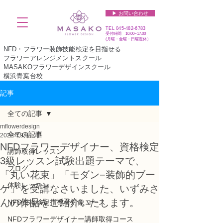
▶︎ お問い合わせ
TEL
045-482-6783
受付時間 10:00~17:00​​​
(​月曜・金曜・日曜定休）
NFD・フラワー装飾技能検定を目指せる
フラワーアレンジメントスクール
MASAKOフラワーデザインスクール
横浜青葉台校
記事
全ての記事
mflowerdesign
全ての記事
2023年9月14日
NFDフラワーデザイナー、資格検定
講師取得レッスン
3級レッスン試験出題テーマで、
ブログ
「丸い花束」「モダン−装飾的ブー
体験レッスン
ケ」を受講なさいました、いずみさ
んの作品をご紹介いたします。
NFD資格検定指導者対象コース
NFDフラワーデザイナー講師取得コース