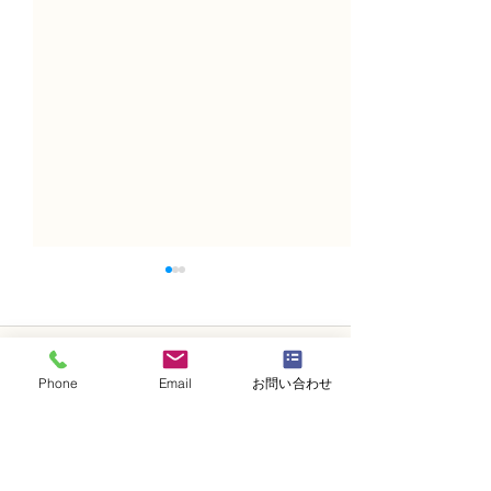
コメント
Phone
Email
お問い合わせ
コメントを追加…
NFD講師研究科コース
N FＤ資格検定
「木枠の壁飾り」
ン「並行ー装飾