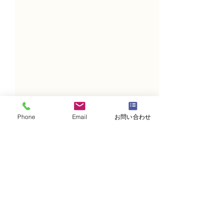
Phone
Email
お問い合わせ
コメント
コメントを追加…
NFD講師研究科コース
N FＤ資格検定