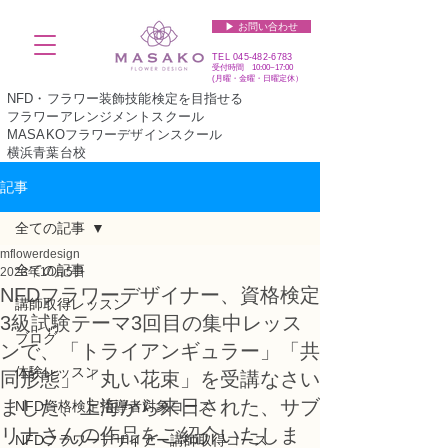
▶︎ お問い合わせ
TEL
045-482-6783
受付時間 10:00~17:00​​​
(​月曜・金曜・日曜定休）
NFD・フラワー装飾技能検定を目指せる
フラワーアレンジメントスクール
MASAKOフラワーデザインスクール
横浜青葉台校
記事
全ての記事
mflowerdesign
全ての記事
2023年10月5日
NFDフラワーデザイナー、資格検定
講師取得レッスン
3級試験テーマ3回目の集中レッス
ブログ
ンで、「トライアンギュラー」「共
体験レッスン
同形態」「丸い花束」を受講なさい
ました、上海から来日された、サブ
NFD資格検定指導者対象コース
リナさんの作品をご紹介いたしま
NFDフラワーデザイナー講師取得コース