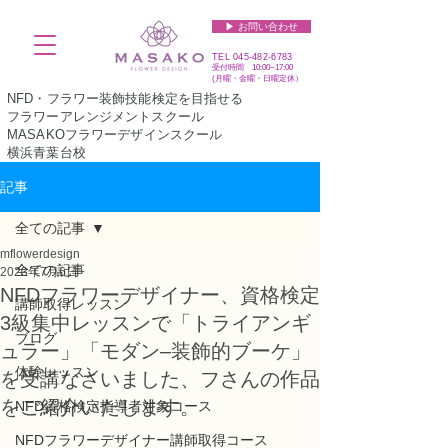
▶︎ お問い合わせ
TEL
045-482-6783
受付時間 10:00~17:00​​​
(​月曜・金曜・日曜定休）
NFD・フラワー装飾技能検定を目指せる
フラワーアレンジメントスクール
MASAKOフラワーデザインスクール
横浜青葉台校
記事
全ての記事
mflowerdesign
全ての記事
2023年7月6日
NFDフラワーデザイナー、資格検定
講師取得レッスン
3級集中レッスンで「トライアンギ
ブログ
ュラー」「モダン–装飾的ブーケ」
体験レッスン
を受講なさいました、フさんの作品
をご紹介いたします。
NFD資格検定指導者対象コース
NFDフラワーデザイナー講師取得コース