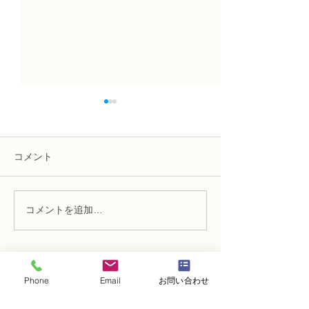
コメント
コメントを追加…
NFD講師研究科コース
N FＤ資格検定
「木枠の壁飾り」
ン「並行ー装飾
Phone
Email
お問い合わせ
・
体験レッスンコース
・
フラワー装飾技能検定コース