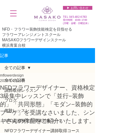
▶︎ お問い合わせ
TEL
045-482-6783
受付時間 10:00~17:00​​​
(​月曜・金曜・日曜定休）
NFD・フラワー装飾技能検定を目指せる
フラワーアレンジメントスクール
MASAKOフラワーデザインスクール
横浜青葉台校
記事
全ての記事
mflowerdesign
全ての記事
2023年4月24日
NFDフラワーデザイナー、資格検定
講師取得レッスン
3級集中レッスンで「並行−装飾
ブログ
的」「共同形態」「モダン−装飾的
体験レッスン
ブーケ」を受講なさいました、シン
キさんの作品をご紹介いたします。
NFD資格検定指導者対象コース
NFDフラワーデザイナー講師取得コース