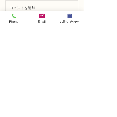
コメントを追加…
NFD講師研究科コース
N FＤ資格検定
「木枠の壁飾り」
ン「並行ー装飾
Phone
Email
お問い合わせ
・
体験レッスンコース
・
フラワー装飾技能検定コース
・
NFDフラワーデザイナー資格検定コー
ス
・
NFD資格検定指導者対象コース
・
NFD講師資格取得コース
・
NFD講師研究科コース
・
NFDベーシックマスターコース
・
NFDディプロマコース
・
アーティフィシャルフラワーレッスン