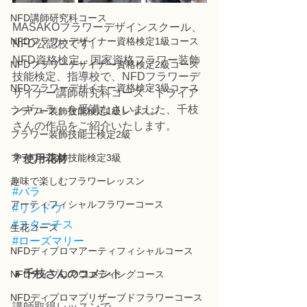
NFD講師研究科コース
MASAKOフラワーデザインスクール、
NFDフラワーデザイナー資格検定1級コース
NFD公認校です。
NFD資格検定、国家資格フラワー装飾
NFDフラワーデザイナー資格検定2級コース
技能検定、指導校で、NFDフラワーデ
NFDフラワーデザイナー資格検定3級コース
ザイナー講師研究科コース「トライア
ンギュラ」を受講なさいました、千枝
フラワー装飾技能検定1級レッスン
さんの作品をご紹介いたします。
フラワー装飾技能士検定2級
フラワー装飾技能検定3級
💐
使用花材
趣味で楽しむフラワーレッスン
#バラ
アーティフィシャルフラワーコース
#リンドウ
#スターチス
生花コース
#ローズマリー
NFDディプロマアーティフィシャルコース
👧
千枝さんのコメント
NFDディプロマウエディングコース
NFDディプロマプリザーブドフラワーコース
講師取得レッスンで