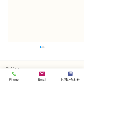
コメント
Phone
Email
お問い合わせ
コメントを追加…
NFDフラワーデザイナ
フラワー装飾技
ー 資格検定3級、体験レ
レッスン「籠花
ッスン 「ドームアレンジ
ド花）配置A」
メント」
・
体験レッスンコース