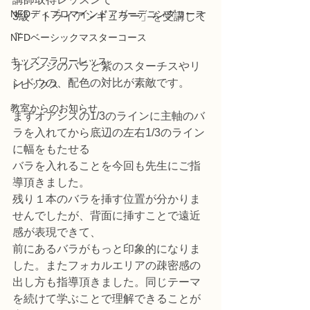
NFDディプロマインドアガーデニングコース
3級「トライアンギュラー」を受講して
～
NFDベーシックマスターコース
キッズフラワーレッス
オレンジのバラと紫のスターチスやリ
ンドウの、配色の対比が素敵です。
トピックス
教室からのお知らせ
まずオアシスの1/3のラインに主軸のバ
ラを入れてから底辺の左右1/3のライン
に幅をもたせる
バラを入れることを今回も先生にご指
導頂きました。
残り１本のバラを挿す位置が分かりま
せんでしたが、背面に挿すことで遠近
感が表現できて、
前にあるバラがもっと印象的になりま
した。またフォカルエリアの疎密感の
出し方も指導頂きました。同じテーマ
を続けて学ぶことで理解できることが