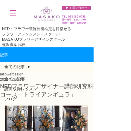
▶︎ お問い合わせ
TEL
045-482-6783
受付時間 10:00~17:00​​​
(​月曜・金曜・日曜定休）
NFD・フラワー装飾技能検定を目指せる
フラワーアレンジメントスクール
MASAKOフラワーデザインスクール
横浜青葉台校
記事
全ての記事
mflowerdesign
全ての記事
2025年7月24日
NFDフラワーデザイナー講師研究科
講師取得レッスン
コース「トライアンギュラ」
ブログ
体験レッスン
NFD資格検定指導者対象コース
NFDフラワーデザイナー講師取得コース