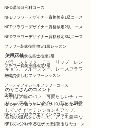
NFD講師研究科コース
NFDフラワーデザイナー資格検定1級コース
NFDフラワーデザイナー資格検定2級コース
NFDフラワーデザイナー資格検定3級コース
フラワー装飾技能検定1級レッスン
使用花材
フラワー装飾技能士検定2級
バラ、ストック、チューリップ、レン
フラワー装飾技能検定3級
ギョウ、ブルースター、レースフラワ
趣味で楽しむフラワーレッスン
ーなど
アーティフィシャルフラワーコース
のりこさんのコメント
生花コース
今回は大輪のバラ、可愛らしいチュー
リップ等春らしい色合いの花材を用意
NFDディプロマアーティフィシャルコース
していただきテンションもアップ。
NFDディプロマウエディングコース
枝物の流れをいかした、とても豪華な
アレンジを作ることが出来ました。
NFDディプロマプリザーブドフラワーコース