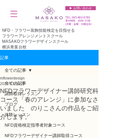
▶︎ お問い合わせ
TEL
045-482-6783
受付時間 10:00~17:00​​​
(​月曜・金曜・日曜定休）
NFD・フラワー装飾技能検定を目指せる
フラワーアレンジメントスクール
MASAKOフラワーデザインスクール
横浜青葉台校
記事
全ての記事
mflowerdesign
全ての記事
2021年3月9日
NFDフラワーデザイナー講師研究科
講師取得レッスン
コース「春のアレンジ」に参加なさ
ブログ
いました のりこさんの作品をご紹
体験レッスン
介します。
NFD資格検定指導者対象コース
NFDフラワーデザイナー講師取得コース