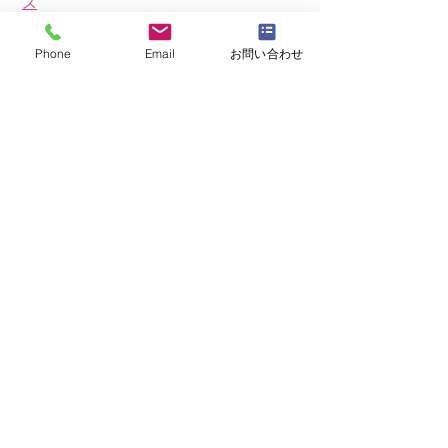
ス
・
NFD資格検定指導者対象コース
Phone
Email
お問い合わせ
・
NFD講師資格取得コース
・
NFD講師研究科コース
・
NFDベーシックマスターコース
・
NFDディプロマコース
・
アーティフィシャルフラワーレッスン
​・
生花コース
​・
ブログ（生徒レッスン作品紹介）
ＭＡＳＡＫＯフラワーデザインスクール
公益社団法人日本フラワーデザイナー協会
NFD資格検定公認校
〒227-0062
神奈川県横浜市青葉区青葉台1丁目3-9