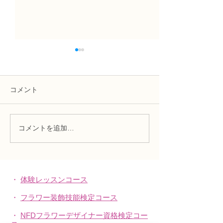
コメント
コメントを追加…
NFD講師研究科コース
N FＤ講師取得
「木枠の壁飾り」
級テーマ「並行
的」
・
体験レッスンコース
・
フラワー装飾技能検定コース
・
NFDフラワーデザイナー資格検定コー