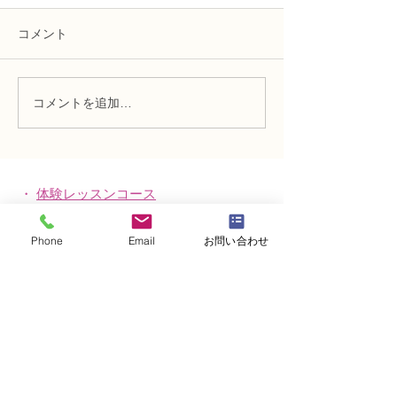
コメント
コメントを追加…
NFD講師研究科コース
NFD講師研究科
「木枠の壁飾り」
「フリーセント
・
体験レッスンコース
・
フラワー装飾技能検定コース
Phone
Email
お問い合わせ
・
NFDフラワーデザイナー資格検定コー
ス
・
NFD資格検定指導者対象コース
・
NFD講師資格取得コース
・
NFD講師研究科コース