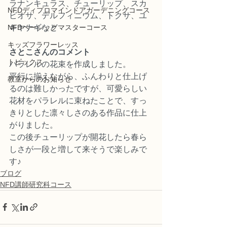
ラナンキュラス、チューリップ、スカ
NFDディプロマインドアガーデニングコース
ビオサ、デルフィニウム、トクサ、ユ
キヤナギなど
NFDベーシックマスターコース
キッズフラワーレッス
さとこさんのコメント
トピックス
パラレルの花束を作成しました。
平行に揃えながら、ふんわりと仕上げ
教室からのお知らせ
るのは難しかったですが、可愛らしい
花材をパラレルに束ねたことで、すっ
きりとした凛々しさのある作品に仕上
がりました。
この後チューリップが開花したら春ら
しさが一段と増して来そうで楽しみで
す♪
ブログ
NFD講師研究科コース