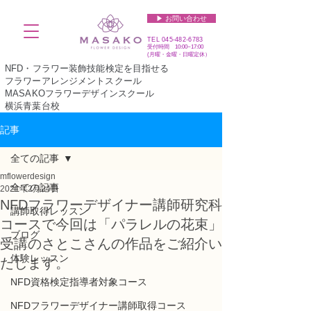
▶︎ お問い合わせ
TEL
045-482-6783
受付時間 10:00~17:00​​​
(​月曜・金曜・日曜定休）
NFD・フラワー装飾技能検定を目指せる
フラワーアレンジメントスクール
MASAKOフラワーデザインスクール
横浜青葉台校
記事
全ての記事
mflowerdesign
全ての記事
2021年2月24日
NFDフラワーデザイナー講師研究科
講師取得レッスン
コースで今回は「パラレルの花束」
ブログ
受講のさとこさんの作品をご紹介い
体験レッスン
たします。
NFD資格検定指導者対象コース
NFDフラワーデザイナー講師取得コース