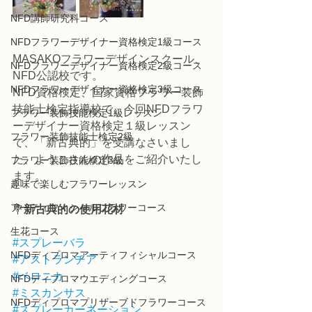
NFD講師研究科コース
NFDフラワーデザイナー資格検定1級コース
MASAKOフラワーデザインスクール、
NFDフラワーデザイナー資格検定2級コース
NFD公認校です。
NFDフラワーデザイナー資格検定3級コース
NFD資格検定、国家資格フラワー装飾
技能士検定指導校で、今回NFDフラワ
フラワー装飾技能検定1級レッスン
ーデザイナー資格検定１級レッスン
フラワー装飾技能士検定2級
で、「新古典的」を受講なさいまし
た、ようこさんの作品をご紹介いたし
フラワー装飾技能検定3級
ます。
趣味で楽しむフラワーレッスン
アーティフィシャルフラワーコース
💐
新古典的の使用花材
生花コース
#スプレーバラ
NFDディプロマアーティフィシャルコース
#アストランチア
#ベロニカ
NFDディプロマウエディングコース
#ミスカンサス
NFDディプロマプリザーブドフラワーコース
#スプレーカーネーション