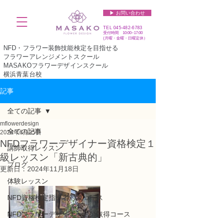
▶︎ お問い合わせ
TEL
045-482-6783
受付時間 10:00~17:00​​​
(​月曜・金曜・日曜定休）
NFD・フラワー装飾技能検定を目指せる
フラワーアレンジメントスクール
MASAKOフラワーデザインスクール
横浜青葉台校
記事
全ての記事
mflowerdesign
全ての記事
2024年6月25日
NFDフラワーデザイナー資格検定１
講師取得レッスン
級レッスン「新古典的」
ブログ
更新日：
2024年11月18日
体験レッスン
NFD資格検定指導者対象コース
NFDフラワーデザイナー講師取得コース