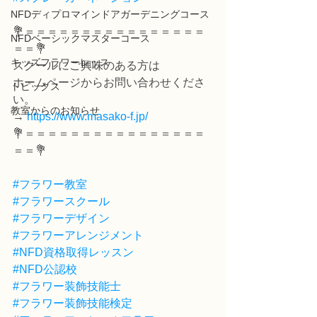
NFDディプロマインドアガーデニングコース
💐＝＝＝＝＝＝＝＝＝＝＝＝＝＝＝＝
NFDベーシックマスターコース
＝＝💐
キッズフラワーレッス
スクールにご興味のある方は
ホームページからお問い合わせくださ
トピックス
い。
教室からのお知らせ
→ 
https://www.masako-f.jp/
💐＝＝＝＝＝＝＝＝＝＝＝＝＝＝＝＝
＝＝💐
#フラワー教室
#フラワースクール
#フラワーデザイン
#フラワーアレンジメント
#NFD資格取得レッスン
#NFD公認校
#フラワー装飾技能士
#フラワー装飾技能検定