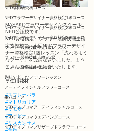
NFD講師研究科コース
NFDフラワーデザイナー資格検定1級コース
MASAKOフラワーデザインスクール、
NFDフラワーデザイナー資格検定2級コース
NFD公認校です。
NFDフラワーデザイナー資格検定3級コース
NFD資格検定、フラワー装飾技能士検
定指導校で、今回NFDフラワーデザイ
フラワー装飾技能検定1級レッスン
ナー資格検定1級レッスン「流れるよう
フラワー装飾技能士検定2級
なブーケ」を受講なさいました、よう
こさんの作品をご紹介いたします。
フラワー装飾技能検定3級
趣味で楽しむフラワーレッスン
💐
使用花材
アーティフィシャルフラワーコース
#スプレーバラ
生花コース
#マトリカリア
NFDディプロマアーティフィシャルコース
#ミモザ
#アイビー
NFDディプロマウエディングコース
#ミスカンサス
NFDディプロマプリザーブドフラワーコース
#葉物