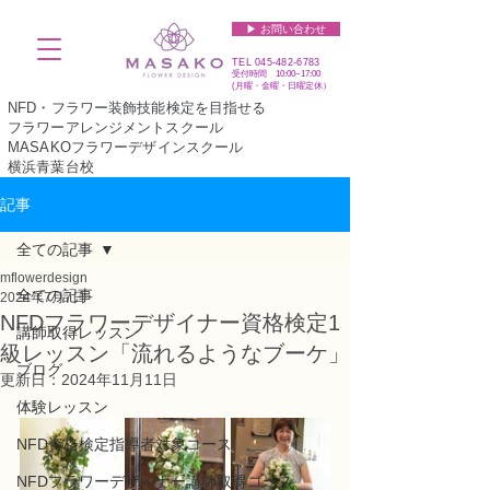
▶︎ お問い合わせ
TEL
045-482-6783
受付時間 10:00~17:00​​​
(​月曜・金曜・日曜定休）
NFD・フラワー装飾技能検定を目指せる
フラワーアレンジメントスクール
MASAKOフラワーデザインスクール
横浜青葉台校
記事
全ての記事
mflowerdesign
全ての記事
2024年7月7日
NFDフラワーデザイナー資格検定1
講師取得レッスン
級レッスン「流れるようなブーケ」
ブログ
更新日：
2024年11月11日
体験レッスン
NFD資格検定指導者対象コース
NFDフラワーデザイナー講師取得コース