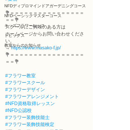
NFDディプロマインドアガーデニングコース
💐＝＝＝＝＝＝＝＝＝＝＝＝＝＝＝＝
NFDベーシックマスターコース
＝＝💐
キッズフラワーレッス
スクールにご興味のある方は
ホームページからお問い合わせくださ
トピックス
い。
教室からのお知らせ
→ 
https://www.masako-f.jp/
💐＝＝＝＝＝＝＝＝＝＝＝＝＝＝＝＝
＝＝💐
#フラワー教室
#フラワースクール
#フラワーデザイン
#フラワーアレンジメント
#NFD資格取得レッスン
#NFD公認校
#フラワー装飾技能士
#フラワー装飾技能検定