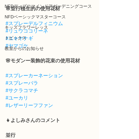
NFDディプロマインドアガーデニングコース
🌸並行植生的の使用花材
NFDベーシックマスターコース
#スプレーデルフィニウム
キッズフラワーレッス
#リュウココリーネ
トピックス
#ユキヤナギ
#ヤマゴケ
教室からのお知らせ
🌸モダンー装飾的花束の使用花材
#スプレーカーネーション
#スプレーバラ
#サクラコマチ
#ユーカリ
#レザーリーフファン
👧よしみさんのコメント
並行