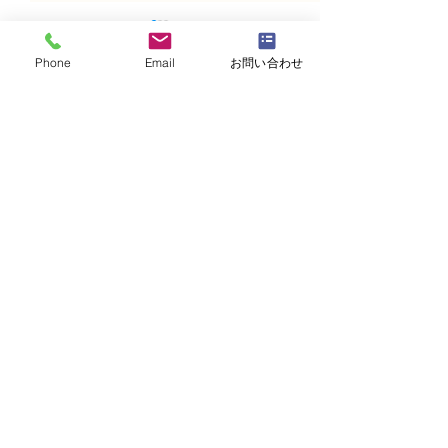
Phone
Email
お問い合わせ
コメント
コメントを追加…
N FＤ資格検定3級レッス
N FＤ資格検定
ン「丸い花束」
ン 「モダンー
ケ」
・
体験レッスンコース
・
フラワー装飾技能検定コース
・
NFDフラワーデザイナー資格検定コー
ス
・
NFD資格検定指導者対象コース
・
NFD講師資格取得コース