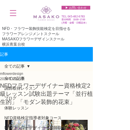
▶︎ お問い合わせ
TEL
045-482-6783
受付時間 10:00~17:00​​​
(​月曜・金曜・日曜定休）
NFD・フラワー装飾技能検定を目指せる
フラワーアレンジメントスクール
MASAKOフラワーデザインスクール
横浜青葉台校
記事
全ての記事
mflowerdesign
全ての記事
2024年3月21日
NFDフラワーデザイナー資格検定2
講師取得レッスン
級レッスン試験出題テーマ「並行植
ブログ
生的」「モダン装飾的花束」
体験レッスン
NFD資格検定指導者対象コース
NFDフラワーデザイナー講師取得コース