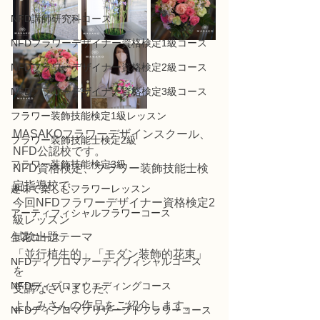
NFD講師研究科コース
NFDフラワーデザイナー資格検定1級コース
NFDフラワーデザイナー資格検定2級コース
NFDフラワーデザイナー資格検定3級コース
フラワー装飾技能検定1級レッスン
MASAKOフラワーデザインスクール、
フラワー装飾技能士検定2級
NFD公認校です。
フラワー装飾技能検定3級
NFD資格検定、フラワー装飾技能士検
定指導校で、
趣味で楽しむフラワーレッスン
今回NFDフラワーデザイナー資格検定2
アーティフィシャルフラワーコース
級レッスン
試験出題テーマ
生花コース
「並行植生的」「モダン装飾的花束」
NFDディプロマアーティフィシャルコース
を
NFDディプロマウエディングコース
受講なさいました、
よしみさんの作品をご紹介します。
NFDディプロマプリザーブドフラワーコース