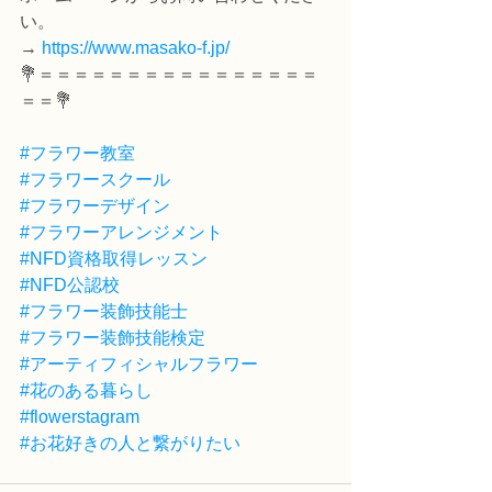
い。
→ 
https://www.masako-f.jp/
💐＝＝＝＝＝＝＝＝＝＝＝＝＝＝＝＝
＝＝💐
#フラワー教室
#フラワースクール
#フラワーデザイン
#フラワーアレンジメント
#NFD資格取得レッスン
#NFD公認校
#フラワー装飾技能士
#フラワー装飾技能検定
#アーティフィシャルフラワー
#花のある暮らし
#flowerstagram
#お花好きの人と繋がりたい