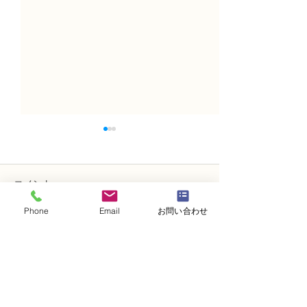
コメント
Phone
Email
お問い合わせ
コメントを追加…
NFD講師研究科コース
N FＤ講師取得
「木枠の壁飾り」
級テーマ「並行
的」