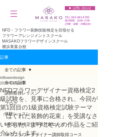
▶︎ お問い合わせ
TEL
045-482-6783
受付時間 10:00~17:00​​​
(​月曜・金曜・日曜定休）
NFD・フラワー装飾技能検定を目指せる
フラワーアレンジメントスクール
MASAKOフラワーデザインスクール
横浜青葉台校
記事
全ての記事
mflowerdesign
全ての記事
2023年8月26日
NFDフラワーデザイナー資格検定2
講師取得レッスン
級試験を、見事に合格され、今回が
ブログ
第1回目の1級資格検定試験テーマ
体験レッスン
「ほぐれた装飾的花束」を受講なさ
いました、ようこさんの作品をご紹
NFD資格検定指導者対象コース
介いたします。
NFDフラワーデザイナー講師取得コース