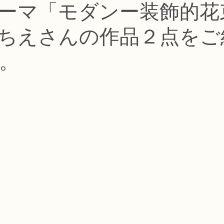
ーマ「モダンー装飾的花
コース
フラワー装飾技能検定1級レッスン
フラワー装飾技能士検定
ちえさんの作品２点をご
で楽しむフラワーレッスン
アーティフィシャルフラワーコース
生
。
ース
NFDディプロマウエディングコース
NFDディプロマプリザ
コース
NFDベーシックマスターコース
キッズフラワーレッス