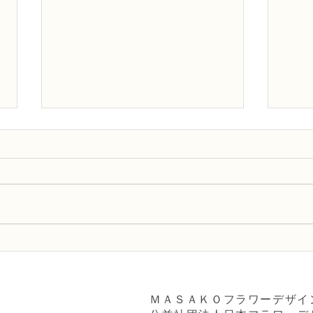
NFD講師研究科コース「木枠
NF
の壁飾り」
検2
ブー
ＭＡＳＡＫＯフラワーデザイ