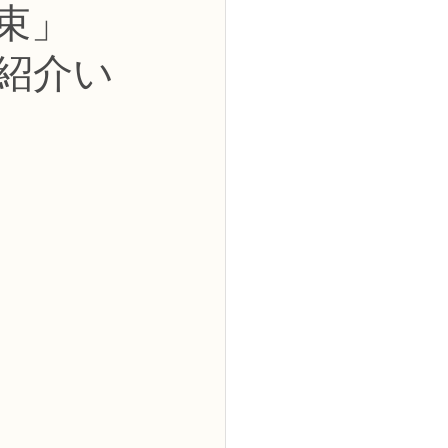
束」
2級
紹介い
花コース
ーブドフラワーコース
トピックス