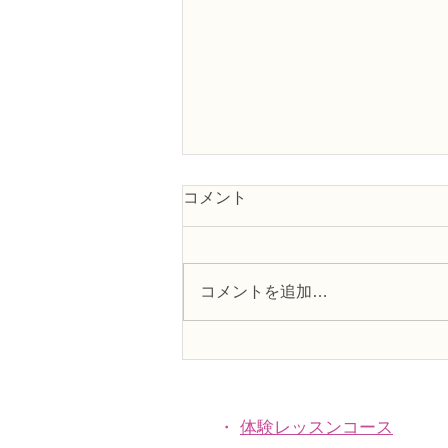
コメント
コメントを追加…
フラワー装飾2級検定「花束
Ａ」「アレンジ，ファーン」
・
体験レッスンコース