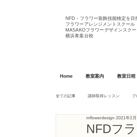
NFD・フラワー装飾技能検定を目
フラワーアレンジメントスクール
MASAKOフラワーデザインスクー
横浜青葉台校
Home
教室案内
教室日程
全ての記事
講師取得レッスン
ブ
mflowerdesign
2021年2月
NFD講師研究科コース
NFDフ
NFDフ