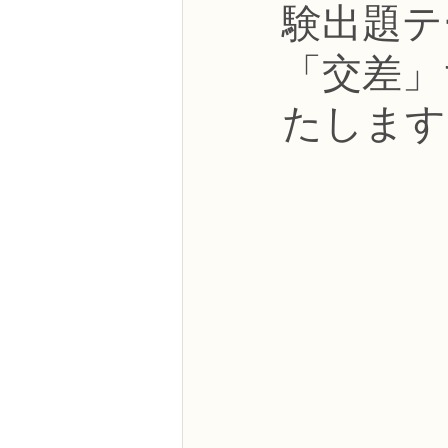
験出題テ
NFDフラワーデザイナー資格検定3級
「交差」
フラワー装飾技能検定3級
趣味
たします
NFDディプロマアーティフィシャルコ
NFDディプロマインドアガーデニング
教室からのお知らせ