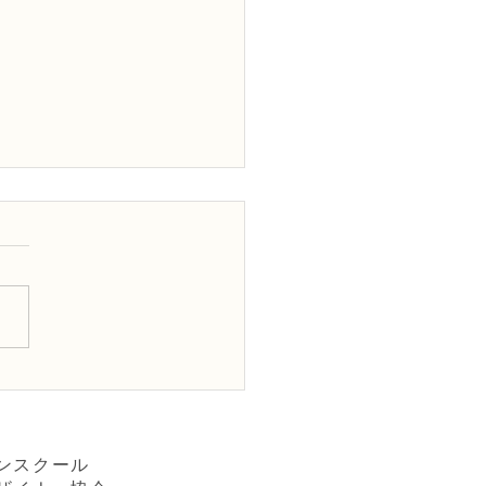
Dフラワーデザイナー資格
級レッスン「非対称形の
ケ」
ンスクール