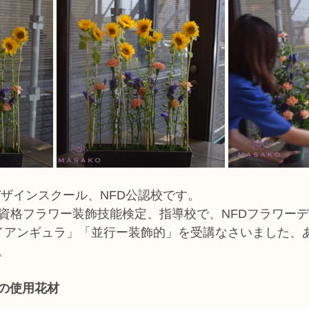
デザインスクール、NFD公認校です。
家資格フラワー装飾技能検定、指導校で、NFDフラワー
イアンギュラ」「並行ー装飾的」を受講なさいました、
。
の使用花材