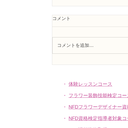
コメント
コメントを追加…
N FＤ資格検定3級レッスン
「並行ー装飾的」
・
体験レッスンコース
・
フラワー装飾技能検定コー
・
NFDフラワーデザイナー
・
NFD資格検定指導者対象コ