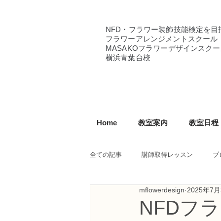
NFD・フラワー装飾技能検定を目
フラワーアレンジメントスクール
MASAKOフラワーデザインスクー
横浜青葉台校
Home
教室案内
教室日程
全ての記事
講師取得レッスン
ブ
mflowerdesign
2025年7月
NFD講師研究科コース
NFDフ
NFDフ