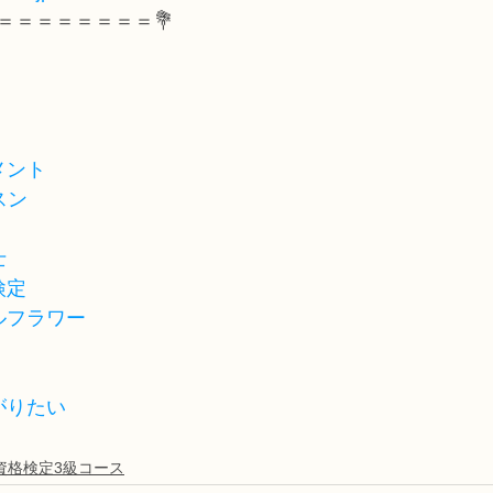
＝＝＝＝＝＝＝＝💐
メント
スン
士
検定
ルフラワー
がりたい
資格検定3級コース