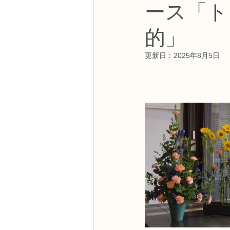
ース「ト
NFDフラワーデザイナー資格検定3級
的」
フラワー装飾技能検定3級
趣味
更新日：
2025年8月5日
NFDディプロマアーティフィシャルコ
NFDディプロマインドアガーデニング
教室からのお知らせ