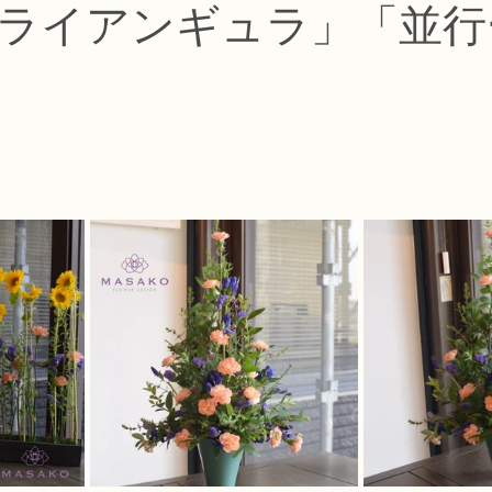
ライアンギュラ」「並行
コース
フラワー装飾技能検定1級レッスン
フラワー装飾技能士検定
で楽しむフラワーレッスン
アーティフィシャルフラワーコース
生
ース
NFDディプロマウエディングコース
NFDディプロマプリザ
コース
NFDベーシックマスターコース
キッズフラワーレッス