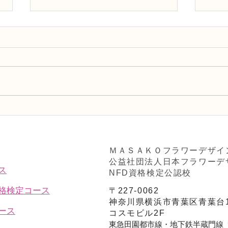
NFDフラワーデザイナー資格
NF
検3級レッスン「モダンー装
検定
飾的ブーケ」
束」
ＭＡＳＡＫＯフラワーデザイ
公益社団法人日本フラワーデ
ス
NFD資格検定公認校
資格検定コース
〒227-0062
神奈川県横浜市青葉区青葉台1
ース
コスモビル2F
東急田園都市線・地下鉄半蔵門線