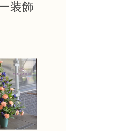
ー装飾
2級
花コース
ーブドフラワーコース
トピックス