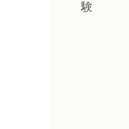
験
NFDフラワーデザイナー資格検定3級
フラワー装飾技能検定3級
趣味
NFDディプロマアーティフィシャルコ
NFDディプロマインドアガーデニング
教室からのお知らせ