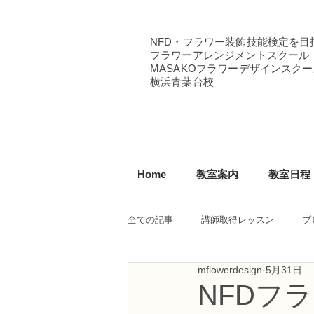
NFD・フラワー装飾技能検定を目
フラワーアレンジメントスクール
MASAKOフラワーデザインスクー
横浜青葉台校
Home
教室案内
教室日程
全ての記事
講師取得レッスン
ブ
mflowerdesign
5月31日
NFD講師研究科コース
NFDフ
NFDフ