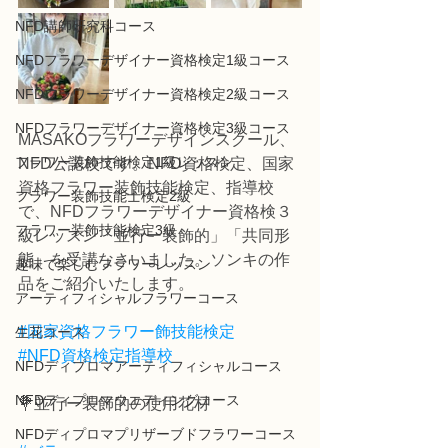
NFD講師研究科コース
NFDフラワーデザイナー資格検定1級コース
NFDフラワーデザイナー資格検定2級コース
NFDフラワーデザイナー資格検定3級コース
MASAKOフラワーデザインスクール、
フラワー装飾技能検定1級レッスン
NFD公認校です。NFD資格検定、国家
資格フラワー装飾技能検定、指導校
フラワー装飾技能士検定2級
で、NFDフラワーデザイナー資格検３
フラワー装飾技能検定3級
級レッスン「並行ー装飾的」「共同形
態」を受講なさいました。ソンキの作
趣味で楽しむフラワーレッスン
品をご紹介いたします。
アーティフィシャルフラワーコース
#国家資格フラワー飾技能検定
生花コース
#NFD資格検定指導校
NFDディプロマアーティフィシャルコース
NFDディプロマウエディングコース
💐並行ー装飾的の使用花材
NFDディプロマプリザーブドフラワーコース