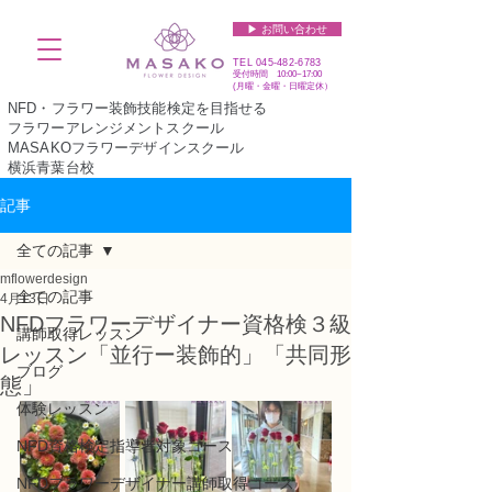
▶︎ お問い合わせ
TEL
045-482-6783
受付時間 10:00~17:00​​​
(​月曜・金曜・日曜定休）
NFD・フラワー装飾技能検定を目指せる
フラワーアレンジメントスクール
MASAKOフラワーデザインスクール
横浜青葉台校
記事
全ての記事
mflowerdesign
全ての記事
4月13日
NFDフラワーデザイナー資格検３級
講師取得レッスン
レッスン「並行ー装飾的」「共同形
ブログ
態」
体験レッスン
NFD資格検定指導者対象コース
NFDフラワーデザイナー講師取得コース