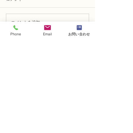
コメントを追加…
NFD講師研究科コース
N FＤ講師取得
「木枠の壁飾り」
級テーマ「並行
Phone
Email
お問い合わせ
的」
・
体験レッスンコース
・
フラワー装飾技能検定コース
・
NFDフラワーデザイナー資格検定コー
ス
・
NFD資格検定指導者対象コース
・
NFD講師資格取得コース
・
NFD講師研究科コース
・
NFDベーシックマスターコース
・
NFDディプロマコース