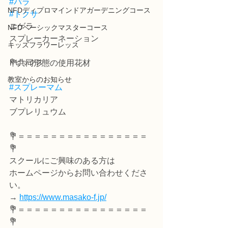
#バラ
NFDディプロマインドアガーデニングコース
#トクサ
ニゲラ
NFDベーシックマスターコース
スプレーカーネーション
キッズフラワーレッス
トピックス
💐共同形態の使用花材
教室からのお知らせ
#スプレーマム
マトリカリア
ブプレリュウム
💐＝＝＝＝＝＝＝＝＝＝＝＝＝＝＝＝
💐
スクールにご興味のある方は
ホームページからお問い合わせくださ
い。
→ 
https://www.masako-f.jp/
💐＝＝＝＝＝＝＝＝＝＝＝＝＝＝＝＝
💐