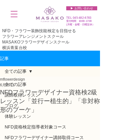
▶︎ お問い合わせ
TEL
045-482-6783
受付時間 10:00~17:00​​​
(​月曜・金曜・日曜定休）
NFD・フラワー装飾技能検定を目指せる
フラワーアレンジメントスクール
MASAKOフラワーデザインスクール
横浜青葉台校
記事
全ての記事
mflowerdesign
全ての記事
6月29日
NFDフラワーデザイナー資格検2級
講師取得レッスン
レッスン「並行ー植生的」「非対称
ブログ
形のブーケ」
体験レッスン
NFD資格検定指導者対象コース
NFDフラワーデザイナー講師取得コース