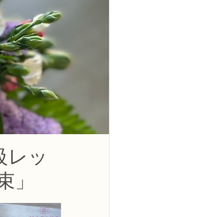
2級
花コース
ーブドフラワーコース
トピックス
級レッ
束」