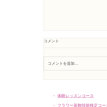
コメント
コメントを追加…
フラワー装飾2級検定「花束
Ａ」「アレンジ，ファーン」
・
体験レッスンコース
・
フラワー装飾技能検定コー