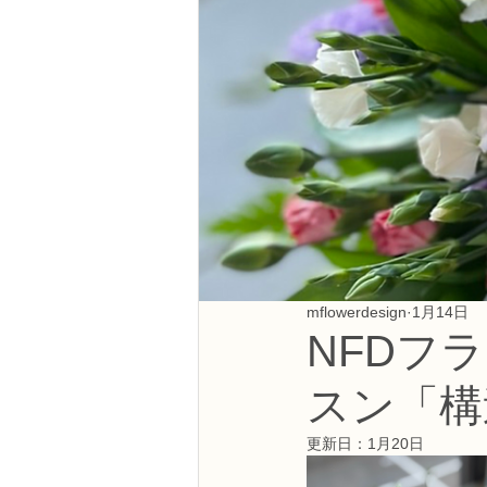
NFDフラワーデザイナー資格検定3級
フラワー装飾技能検定3級
趣味
NFDディプロマアーティフィシャルコ
NFDディプロマインドアガーデニング
mflowerdesign
1月14日
NFDフ
教室からのお知らせ
スン「構
更新日：
1月20日