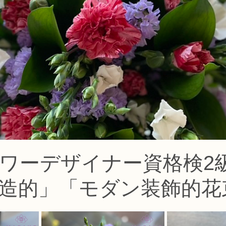
コース
フラワー装飾技能検定1級レッスン
フラワー装飾技能士検定
で楽しむフラワーレッスン
アーティフィシャルフラワーコース
生
ース
NFDディプロマウエディングコース
NFDディプロマプリザ
コース
NFDベーシックマスターコース
キッズフラワーレッス
ラワーデザイナー資格検2
造的」「モダン装飾的花