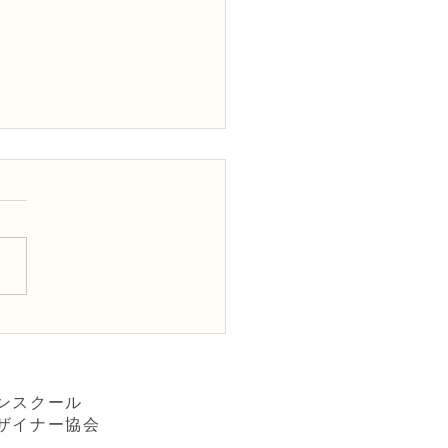
Dフラワーデザイナー資格
級レッスン「非対称形の
ケ」
ンスクール
ザイナー協会