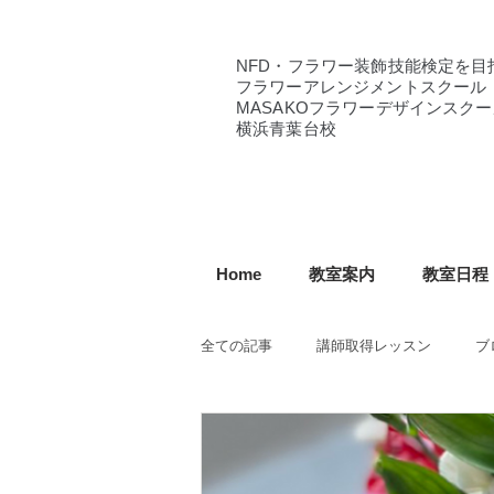
NFD・フラワー装飾技能検定を目
フラワーアレンジメントスクール
MASAKOフラワーデザインスクー
横浜青葉台校
Home
教室案内
教室日程
全ての記事
講師取得レッスン
ブ
NFD講師研究科コース
NFDフ