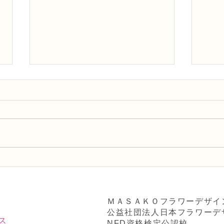
NFD講師研究科コース「木枠
NF
の壁飾り」
検2
ブー
ＭＡＳＡＫＯフラワーデザイ
公益社団法人日本フラワーデ
ス
NFD資格検定公認校