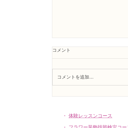
コメント
コメントを追加…
フラワー装飾2級検定「花束
Ａ」「アレンジ，ファーン」
・
体験レッスンコース
・
フラワー装飾技能検定コー