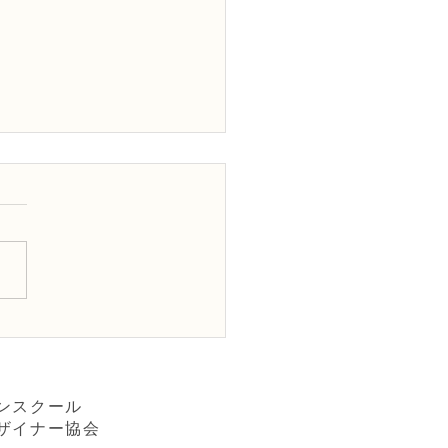
FＤ講師取得レッスン3級テ
「並行ー装飾的」
ンスクール
ザイナー協会