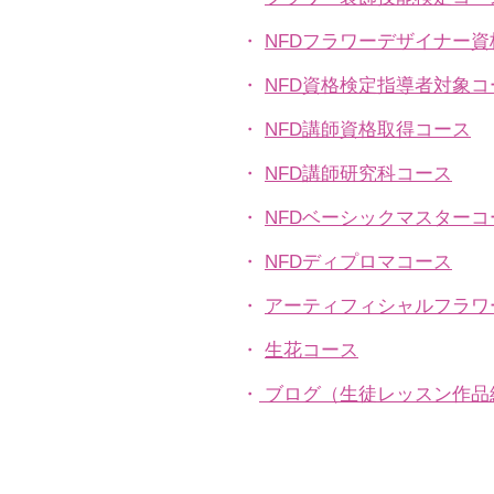
・
NFDフラワーデザイナー
・
NFD資格検定指導者対象コ
・
NFD講師資格取得コース
・
NFD講師研究科コース
・
NFDベーシックマスターコ
・
NFDディプロマコース
・
アーティフィシャルフラワ
​・
生花コース
​・
ブログ（生徒レッスン作品