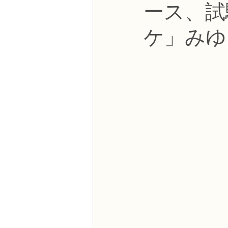
ース、試
NFDフラワーデザイナー資格検定3級
ケ」みゆ
フラワー装飾技能検定3級
趣味
NFDディプロマアーティフィシャルコ
NFDディプロマインドアガーデニング
教室からのお知らせ