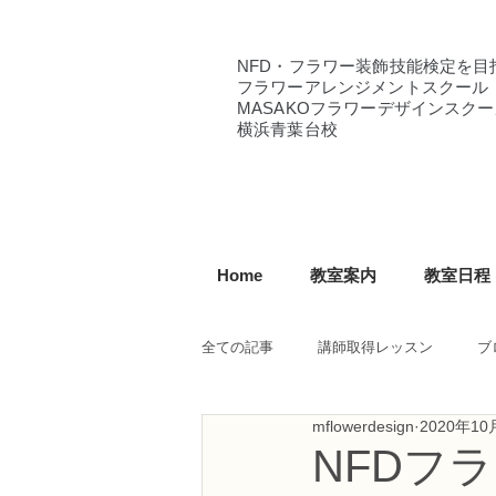
NFD・フラワー装飾技能検定を目
フラワーアレンジメントスクール
MASAKOフラワーデザインスクー
横浜青葉台校
Home
教室案内
教室日程
全ての記事
講師取得レッスン
ブ
mflowerdesign
2020年10
NFD講師研究科コース
NFDフ
NFDフ