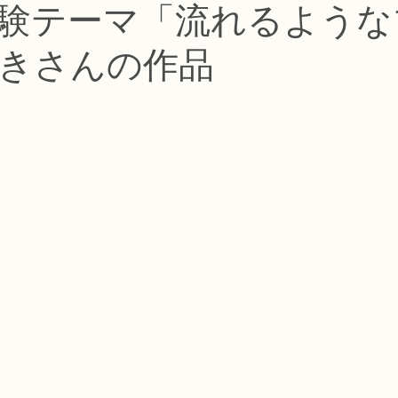
験テーマ「流れるような
コース
フラワー装飾技能検定1級レッスン
フラワー装飾技能士検定
きさんの作品
で楽しむフラワーレッスン
アーティフィシャルフラワーコース
生
ース
NFDディプロマウエディングコース
NFDディプロマプリザ
コース
NFDベーシックマスターコース
キッズフラワーレッス