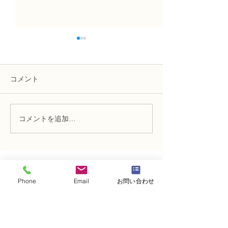
コメント
コメントを追加…
NFD講師研究科コース
N FＤ講師取得
「木枠の壁飾り」
級テーマ「並行
的」
・
体験レッスンコース
Phone
Email
お問い合わせ
・
フラワー装飾技能検定コース
・
NFDフラワーデザイナー資格検定コー
ス