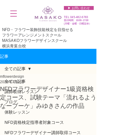
▶︎ お問い合わせ
TEL
045-482-6783
受付時間 10:00~17:00​​​
(​月曜・金曜・日曜定休）
NFD・フラワー装飾技能検定を目指せる
フラワーアレンジメントスクール
MASAKOフラワーデザインスクール
横浜青葉台校
記事
全ての記事
mflowerdesign
全ての記事
2020年7月2日
NFDフラワーデザイナー1級資格検
講師取得レッスン
定コース、試験テーマ「流れるよう
ブログ
なーブーケ」みゆきさんの作品
体験レッスン
NFD資格検定指導者対象コース
NFDフラワーデザイナー講師取得コース