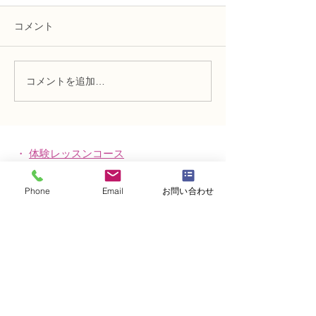
コメント
コメントを追加…
NFD講師研究科コース
N FＤ講師取得
「木枠の壁飾り」
級テーマ「並行
的」
・
体験レッスンコース
・
フラワー装飾技能検定コース
Phone
Email
お問い合わせ
・
NFDフラワーデザイナー資格検定コー
ス
・
NFD資格検定指導者対象コース
・
NFD講師資格取得コース
・
NFD講師研究科コース