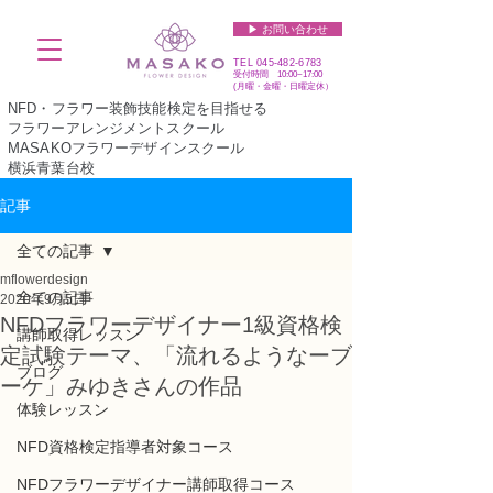
▶︎ お問い合わせ
TEL
045-482-6783
受付時間 10:00~17:00​​​
(​月曜・金曜・日曜定休）
NFD・フラワー装飾技能検定を目指せる
フラワーアレンジメントスクール
MASAKOフラワーデザインスクール
横浜青葉台校
記事
全ての記事
mflowerdesign
全ての記事
2020年9月5日
NFDフラワーデザイナー1級資格検
講師取得レッスン
定試験テーマ、「流れるようなーブ
ブログ
ーケ」みゆきさんの作品
体験レッスン
NFD資格検定指導者対象コース
NFDフラワーデザイナー講師取得コース