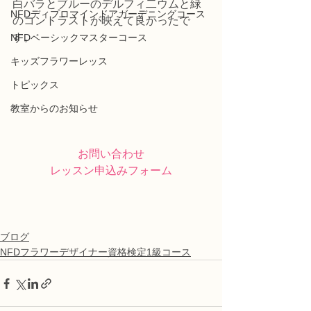
白バラとブルーのデルフィ二ウムと緑
NFDディプロマインドアガーデニングコース
のコントラストが映えて良かったで
す。
NFDベーシックマスターコース
キッズフラワーレッス
トピックス
教室からのお知らせ
お問い合わせ
レッスン申込みフォーム
ブログ
NFDフラワーデザイナー資格検定1級コース