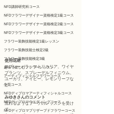
NFD講師研究科コース
NFDフラワーデザイナー資格検定1級コース
NFDフラワーデザイナー資格検定2級コース
NFDフラワーデザイナー資格検定3級コース
フラワー装飾技能検定1級レッスン
フラワー装飾技能士検定2級
フラワー装飾技能検定3級
使用花材
スプレーバラ、マトリカリア、ワイヤ
趣味で楽しむフラワーレッスン
プランツ、スプレーデルフィニウム、
アーティフィシャルフラワーコース
ユーカリ、アイビー、レモンリーフな
生花コース
ど
NFDディプロマアーティフィシャルコース
みゆきさんのコメント
NFDディプロマウエディングコース
流れるようなブーケのレッスンを受け
て    
NFDディプロマプリザーブドフラワーコース