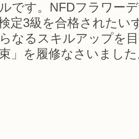
ルです。NFDフラワー
コース
フラワー装飾技能検定1級レッスン
フラワー装飾技能士検定
検定3級を合格されたい
で楽しむフラワーレッスン
アーティフィシャルフラワーコース
生
らなるスキルアップを目
束」を履修なさいました
ース
NFDディプロマウエディングコース
NFDディプロマプリザ
コース
NFDベーシックマスターコース
キッズフラワーレッス