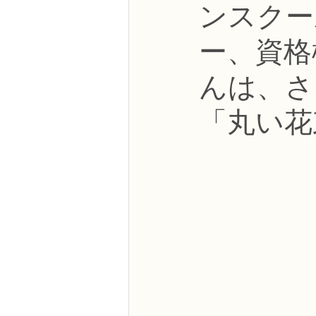
ンスクー
NFDフラワーデザイナー資格検定3級
ー、資格
フラワー装飾技能検定3級
趣味
んは、さ
「丸い花
NFDディプロマアーティフィシャルコ
NFDディプロマインドアガーデニング
教室からのお知らせ