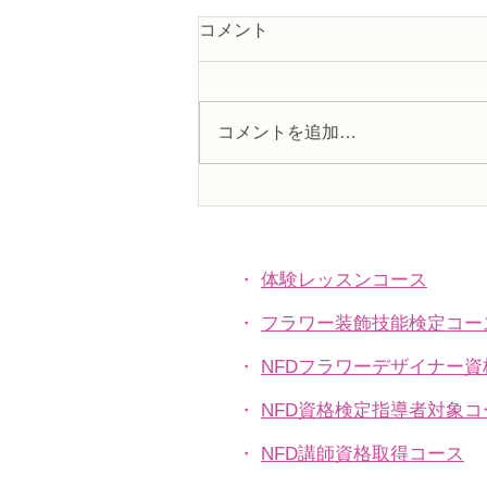
コメント
コメントを追加…
フラワー装飾2級検定「花束
Ａ」「アレンジ，ファーン」
・
体験レッスンコース
・
フラワー装飾技能検定コー
・
NFDフラワーデザイナー
・
NFD資格検定指導者対象コ
・
NFD講師資格取得コース