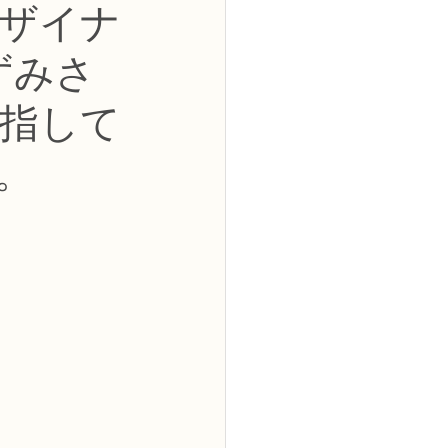
デザイナ
2級
ずみさ
花コース
指して
。
ーブドフラワーコース
トピックス