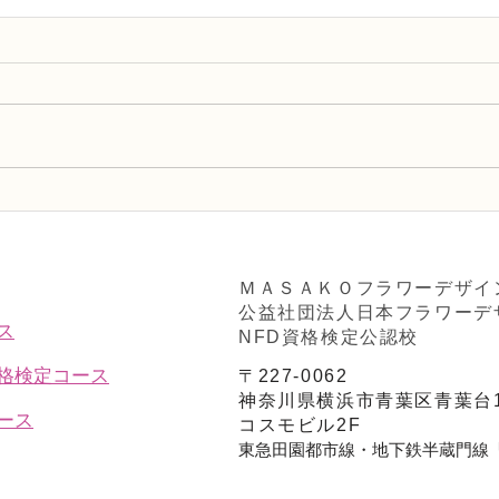
NFD講師研究科コース「木枠
N 
の壁飾り」
「並
ＭＡＳＡＫＯフラワーデザイ
公益社団法人日本フラワーデ
ス
NFD資格検定公認校
資格検定コース
〒227-0062
神奈川県横浜市青葉区青葉台1
ース
コスモビル2F
東急田園都市線・地下鉄半蔵門線