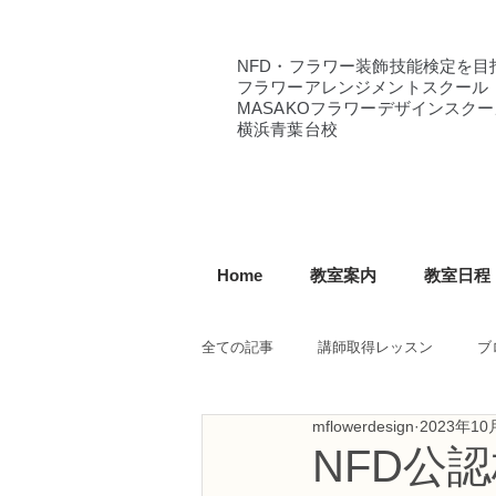
NFD・フラワー装飾技能検定を目
フラワーアレンジメントスクール
MASAKOフラワーデザインスクー
横浜青葉台校
Home
教室案内
教室日程
全ての記事
講師取得レッスン
ブ
mflowerdesign
2023年10
NFD講師研究科コース
NFDフ
NFD公