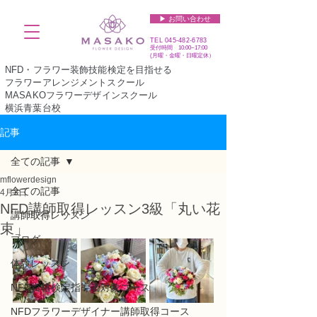
▶︎ お問い合わせ
TEL
045-482-6783
受付時間 10:00~17:00​​​
(​月曜・金曜・日曜定休）
NFD・フラワー装飾技能検定を目指せる
フラワーアレンジメントスクール
MASAKOフラワーデザインスクール
横浜青葉台校
記事
全ての記事
mflowerdesign
全ての記事
4月3日
NFD講師取得レッスン3級「丸い花
講師取得レッスン
束」
ブログ
体験レッスン
NFD資格検定指導者対象コース
NFDフラワーデザイナー講師取得コース