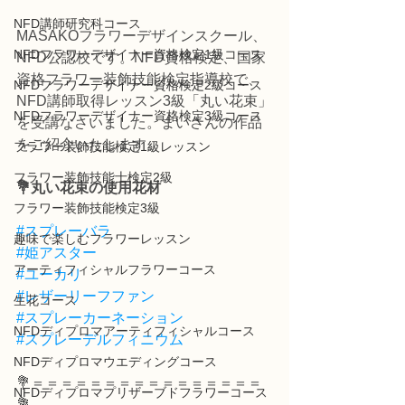
NFD講師研究科コース
MASAKOフラワーデザインスクール、
NFDフラワーデザイナー資格検定1級コース
NFD公認校です。NFD資格検定、国家
資格フラワー装飾技能検定指導校で、
NFDフラワーデザイナー資格検定2級コース
NFD講師取得レッスン3級「丸い花束」
NFDフラワーデザイナー資格検定3級コース
を受講なさいました。まいさんの作品
をご紹介いたします。
フラワー装飾技能検定1級レッスン
フラワー装飾技能士検定2級
💐丸い花束の使用花材
フラワー装飾技能検定3級
#スプレーバラ
趣味で楽しむフラワーレッスン
#姫アスター
アーティフィシャルフラワーコース
#ユーカリ
#レザーリーフファン
生花コース
#スプレーカーネーション
NFDディプロマアーティフィシャルコース
#スプレーデルフィニウム
NFDディプロマウエディングコース
💐＝＝＝＝＝＝＝＝＝＝＝＝＝＝＝＝
NFDディプロマプリザーブドフラワーコース
💐