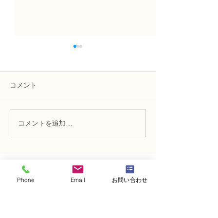
コメント
コメントを追加…
NFD講師研究科コース
N FＤ講師取得
「木枠の壁飾り」
級テーマ「並行
的」
・
体験レッスンコース
Phone
Email
お問い合わせ
・
フラワー装飾技能検定コース
・
NFDフラワーデザイナー資格検定コー
ス