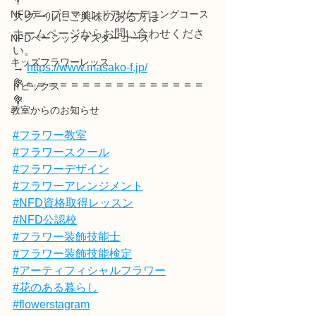
NFDディプロマインドアガーデニングコース
スクールにご興味のある方は
ホームページからお問い合わせくださ
NFDベーシックマスターコース
い。
キッズフラワーレッス
→ 
https://www.masako-f.jp/
💐＝＝＝＝＝＝＝＝＝＝＝＝＝＝＝＝
トピックス
💐
教室からのお知らせ
#フラワー教室
#フラワースクール
#フラワーデザイン
#フラワーアレンジメント
#NFD資格取得レッスン
#NFD公認校
#フラワー装飾技能士
#フラワー装飾技能検定
#アーティフィシャルフラワー
#花のある暮らし
#flowerstagram