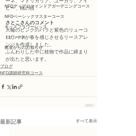
ーネ、マトリカリア、ユーカリ、アイ
NFDディプロマインドアガーデニングコース
ビー、桃の枝
NFDベーシックマスターコース
さとこさんのコメント
キッズフラワーレッス
大輪のピンクのバラと紫色のリューコ
トピックス
コリーネが春を感じさせるリースアレ
ンジを作成しました。
教室からのお知らせ
ふんわりした中に枝物で作品に締まり
が出たと思います。
ブログ
NFD講師研究科コース
すべて表示
最新記事