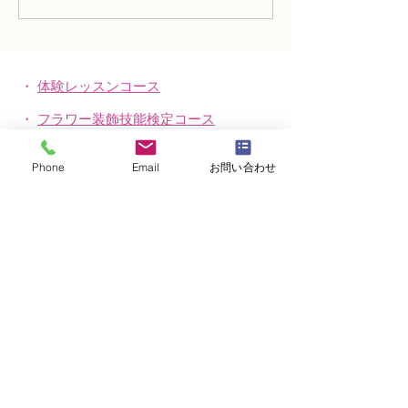
「木枠の壁飾り」
「フリーセント
・
体験レッスンコース
・
フラワー装飾技能検定コース
・
NFDフラワーデザイナー資格検定コー
Phone
Email
お問い合わせ
ス
・
NFD資格検定指導者対象コース
・
NFD講師資格取得コース
・
NFD講師研究科コース
・
NFDベーシックマスターコース
・
NFDディプロマコース
・
アーティフィシャルフラワーレッスン
​・
生花コース