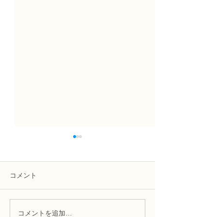
コメント
コメントを追加…
NFD講師研究科コース
NFD講師研究科