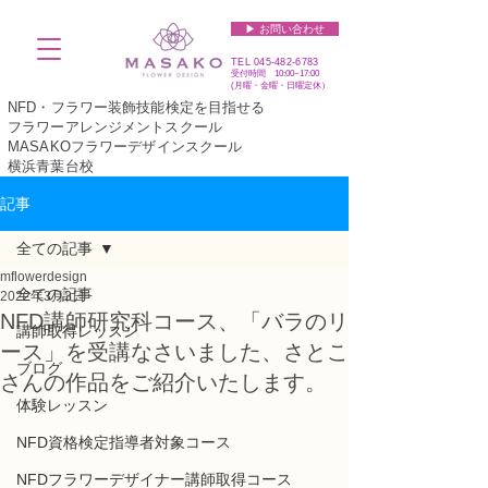
▶︎ お問い合わせ
TEL
045-482-6783
受付時間 10:00~17:00​​​
(​月曜・金曜・日曜定休）
NFD・フラワー装飾技能検定を目指せる
フラワーアレンジメントスクール
MASAKOフラワーデザインスクール
横浜青葉台校
記事
全ての記事
mflowerdesign
全ての記事
2022年3月3日
NFD講師研究科コース、「バラのリ
講師取得レッスン
ース」を受講なさいました、さとこ
ブログ
さんの作品をご紹介いたします。
体験レッスン
NFD資格検定指導者対象コース
NFDフラワーデザイナー講師取得コース