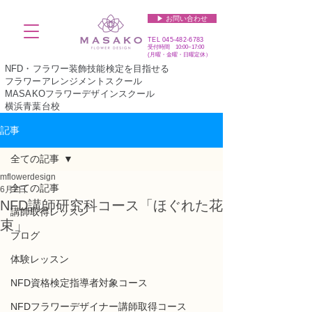
▶︎ お問い合わせ
TEL
045-482-6783
受付時間 10:00~17:00​​​
(​月曜・金曜・日曜定休）
NFD・フラワー装飾技能検定を目指せる
フラワーアレンジメントスクール
MASAKOフラワーデザインスクール
横浜青葉台校
記事
全ての記事
mflowerdesign
全ての記事
6月2日
NFD講師研究科コース「ほぐれた花
講師取得レッスン
束」
ブログ
体験レッスン
NFD資格検定指導者対象コース
NFDフラワーデザイナー講師取得コース