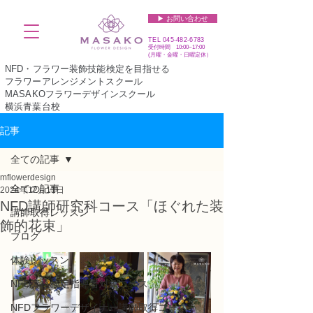
▶︎ お問い合わせ
TEL
045-482-6783
受付時間 10:00~17:00​​​
(​月曜・金曜・日曜定休）
NFD・フラワー装飾技能検定を目指せる
フラワーアレンジメントスクール
MASAKOフラワーデザインスクール
横浜青葉台校
記事
全ての記事
mflowerdesign
全ての記事
2024年12月11日
NFD講師研究科コース「ほぐれた装
講師取得レッスン
飾的花束」
ブログ
体験レッスン
NFD資格検定指導者対象コース
NFDフラワーデザイナー講師取得コース