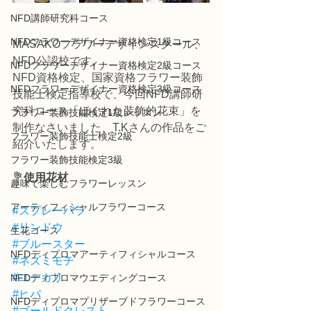
NFD講師研究科コース
NFDフラワーデザイナー資格検定1級コース
MASAKOフラワーデザインスクール、
NFD公認校です。
NFDフラワーデザイナー資格検定2級コース
NFD資格検定、国家資格フラワー装飾
NFDフラワーデザイナー資格検定3級コース
技能士検定指導校で、今回NFD講師研
究科コース「ほぐれた装飾的花束」を
フラワー装飾技能検定1級レッスン
制作なさいました、T.Kさんの作品をご
フラワー装飾技能士検定2級
紹介いたします。
フラワー装飾技能検定3級
💐
使用花材
趣味で楽しむフラワーレッスン
アーティフィシャルフラワーコース
#スプレーバラ
#リンドウ
生花コース
#ブルースター
NFDディプロマアーティフィシャルコース
#ネズミモチ
#ユーカリ
NFDディプロマウエディングコース
#ヒバ
NFDディプロマプリザーブドフラワーコース
#ゴールドクレスト