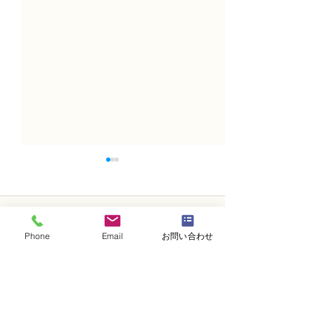
コメント
Phone
Email
お問い合わせ
コメントを追加…
NFDフラワーデザイナ
フラワー装飾技
ー 資格検定3級、体験レ
レッスン「籠花
ッスン 「ドームアレンジ
ド花）配置A」