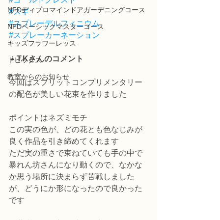
NFDディプロマインドアガーデニングコース
#スギ
#スプレーデルフィニウム
NFDベーシックマスターコース
#スプレーカーネーション
キッズフラワーレッス
👧
T.Kさんのコメント
トピックス
教室からのお知らせ
今回はスプリットコンプリメンタリー
の配色が美しい花束を作りました
ポイントはネズミモチ
この実の色が、どの花とも色なじみが
良く作品を引き締めてくれます
ただ実の重さで束ねていても手の中で
暴れん坊さんになり動くので、なかな
か思う場所に決まらず苦戦しました
が、どうにか形になったので良かった
です