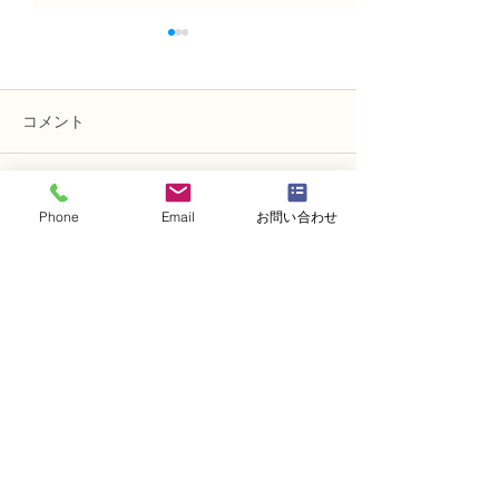
コメント
コメントを追加…
N FＤ資格検定3級レッス
N FＤ資格検定
Phone
Email
お問い合わせ
ン 「モダンー装飾的ブー
ン「ほぐれた装
ケ」
束」
・
体験レッスンコース
・
フラワー装飾技能検定コース
・
NFDフラワーデザイナー資格検定コー
ス
・
NFD資格検定指導者対象コース