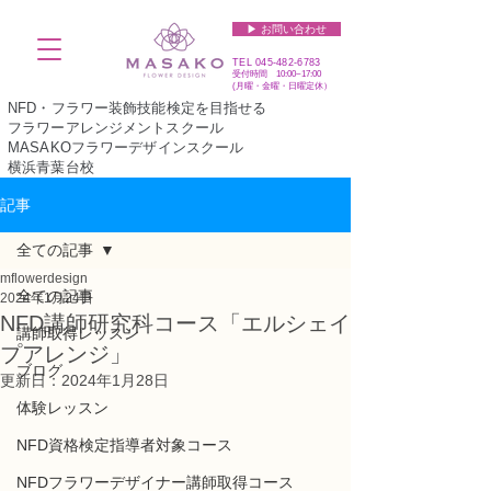
▶︎ お問い合わせ
TEL
045-482-6783
受付時間 10:00~17:00​​​
(​月曜・金曜・日曜定休）
NFD・フラワー装飾技能検定を目指せる
フラワーアレンジメントスクール
MASAKOフラワーデザインスクール
横浜青葉台校
記事
全ての記事
mflowerdesign
全ての記事
2024年1月24日
NFD講師研究科コース「エルシェイ
講師取得レッスン
プアレンジ」
ブログ
更新日：
2024年1月28日
体験レッスン
NFD資格検定指導者対象コース
NFDフラワーデザイナー講師取得コース