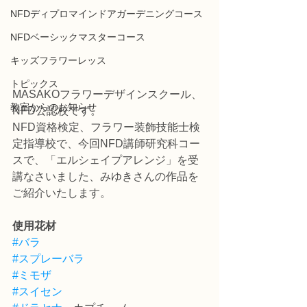
NFDディプロマインドアガーデニングコース
NFDベーシックマスターコース
キッズフラワーレッス
トピックス
MASAKOフラワーデザインスクール、
教室からのお知らせ
NFD公認校です。
NFD資格検定、フラワー装飾技能士検
定指導校で、今回NFD講師研究科コー
スで、「エルシェイプアレンジ」を受
講なさいました、みゆきさんの作品を
ご紹介いたします。
使用花材
#バラ
#スプレーバラ
#ミモザ
#スイセン