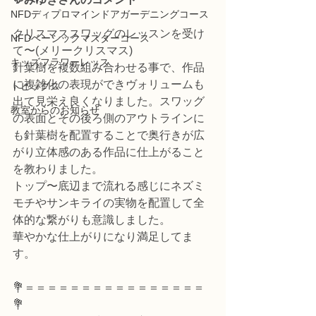
NFDディプロマインドアガーデニングコース
クリスマススワッグのレッスンを受け
NFDベーシックマスターコース
て〜(メリークリスマス)
キッズフラワーレッス
針葉樹を複数組み合わせる事で、作品
に複雑化の表現ができヴォリュームも
トピックス
出て見栄え良くなりました。スワッグ
教室からのお知らせ
の表面とその後ろ側のアウトラインに
も針葉樹を配置することで奥行きが広
がり立体感のある作品に仕上がること
を教わりました。
トップ〜底辺まで流れる感じにネズミ
モチやサンキライの実物を配置して全
体的な繋がりも意識しました。
華やかな仕上がりになり満足してま
す。
💐＝＝＝＝＝＝＝＝＝＝＝＝＝＝＝＝
💐