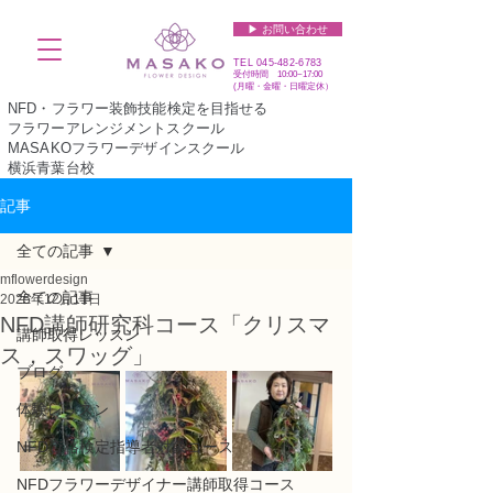
▶︎ お問い合わせ
TEL
045-482-6783
受付時間 10:00~17:00​​​
(​月曜・金曜・日曜定休）
NFD・フラワー装飾技能検定を目指せる
フラワーアレンジメントスクール
MASAKOフラワーデザインスクール
横浜青葉台校
記事
全ての記事
mflowerdesign
全ての記事
2025年12月11日
NFD講師研究科コース「クリスマ
講師取得レッスン
ス，スワッグ」
ブログ
体験レッスン
NFD資格検定指導者対象コース
NFDフラワーデザイナー講師取得コース