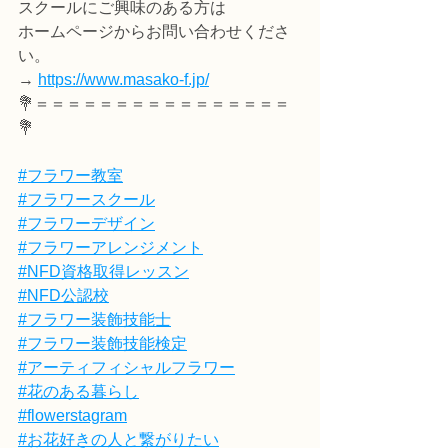
スクールにご興味のある方は
ホームページからお問い合わせくださ
い。
→ 
https://www.masako-f.jp/
💐＝＝＝＝＝＝＝＝＝＝＝＝＝＝＝＝
💐
#フラワー教室
#フラワースクール
#フラワーデザイン
#フラワーアレンジメント
#NFD資格取得レッスン
#NFD公認校
#フラワー装飾技能士
#フラワー装飾技能検定
#アーティフィシャルフラワー
#花のある暮らし
#flowerstagram
#お花好きの人と繋がりたい