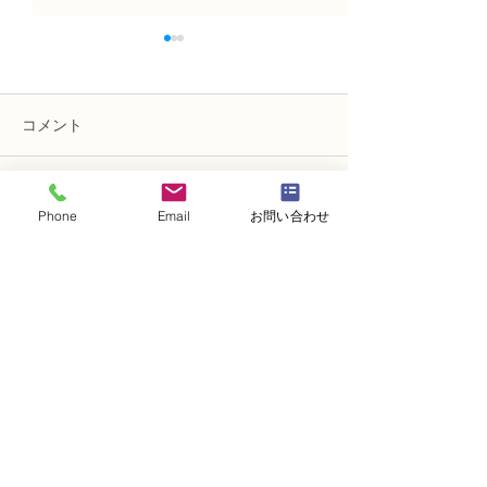
コメント
コメントを追加…
N FＤ資格検定3級レッス
N FＤ資格検定
Phone
Email
お問い合わせ
ン 「モダンー装飾的ブー
ン「ほぐれた装
ケ」
束」
・
体験レッスンコース
・
フラワー装飾技能検定コース
・
NFDフラワーデザイナー資格検定コー
ス
・
NFD資格検定指導者対象コース