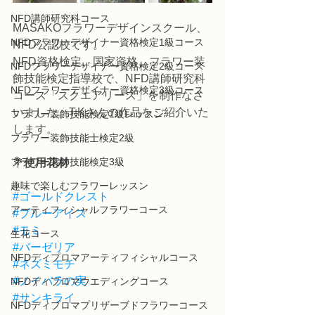
NFD講師研究科コース
MASAKOフラワーデザインスクール、
NFDフラワーデザイナー資格検定1級コース
NFD公認校です。
NFD資格検定、国家資格、フラワー装
NFDフラワーデザイナー資格検定2級コース
飾技能検定指導校で、NFD講師研究科
NFDフラワーデザイナー資格検定3級コース
コース「スクエアリース」を制作なさ
いました。T.Kさんの作品をご紹介いた
フラワー装飾技能検定1級レッスン
します。
フラワー装飾技能士検定2級
フラワー装飾技能検定3級
💐
使用花材
趣味で楽しむフラワーレッスン
#ゴールドクレスト
アーティフィシャルフラワーコース
#ブルーアイス
#モミ
生花コース
#バーゼリア
NFDディプロマアーティフィシャルコース
#ネズミモチ
#ノイバラの実
NFDディプロマウエディングコース
#サンキライ
NFDディプロマプリザーブドフラワーコース