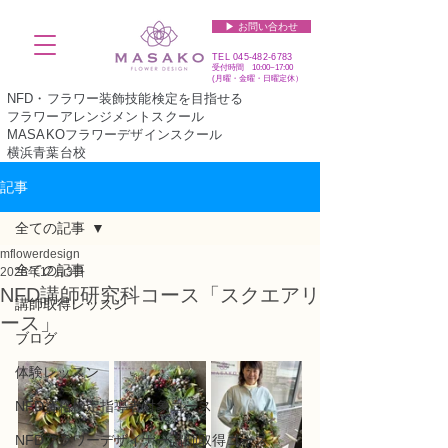
▶︎ お問い合わせ
TEL
045-482-6783
受付時間 10:00~17:00​​​
(​月曜・金曜・日曜定休）
NFD・フラワー装飾技能検定を目指せる
フラワーアレンジメントスクール
MASAKOフラワーデザインスクール
横浜青葉台校
記事
全ての記事
mflowerdesign
全ての記事
2025年12月3日
NFD講師研究科コース「スクエアリ
講師取得レッスン
ース」
ブログ
体験レッスン
NFD資格検定指導者対象コース
NFDフラワーデザイナー講師取得コース