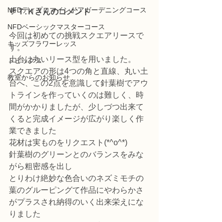
NFDディプロマインドアガーデニングコース
💬
Ｔ.Ｋさんのコメント
NFDベーシックマスターコース
今回は初めての挑戦スクエアリースで
キッズフラワーレッス
す。
土台は丸いリース型を用いました。
トピックス
スクエアの形は4つの角と直線、丸い土
教室からのお知らせ
台へ、この2点を意識して針葉樹でアウ
トラインを作っていくのは難しく、時
間がかかりましたが、少しづつ出来て
くると完成イメージが広がり楽しく作
業できました
花材は実ものをリクエスト(*^o^*)
針葉樹のグリーンとのバランスをみな
がら粗密感を出し
とりわけ絶妙な色合いのネズミモチの
葉のグルーピングて作品にやわらかさ
がプラスされ納得のいく出来栄えにな
りました