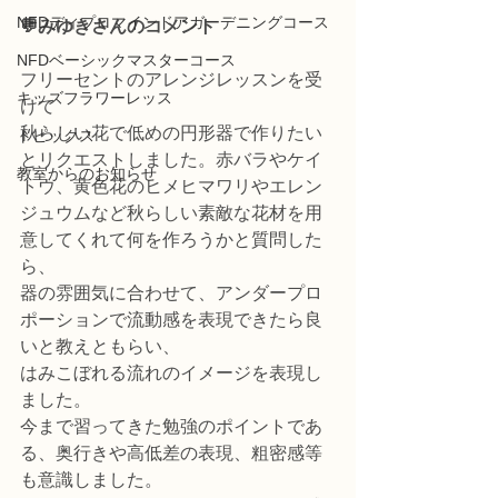
NFDディプロマインドアガーデニングコース
💬みゆきさんのコメント
NFDベーシックマスターコース
フリーセントのアレンジレッスンを受
キッズフラワーレッス
けて
秋らしい花で低めの円形器で作りたい
トピックス
とリクエストしました。赤バラやケイ
教室からのお知らせ
トウ、黄色花のヒメヒマワリやエレン
ジュウムなど秋らしい素敵な花材を用
意してくれて何を作ろうかと質問した
ら、
器の雰囲気に合わせて、アンダープロ
ポーションで流動感を表現できたら良
いと教えともらい、
はみこぼれる流れのイメージを表現し
ました。
今まで習ってきた勉強のポイントであ
る、奥行きや高低差の表現、粗密感等
も意識しました。