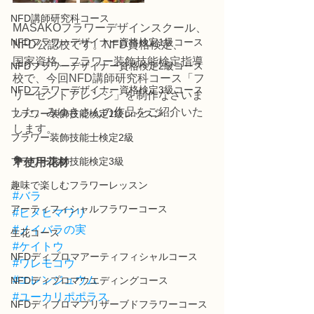
NFD講師研究科コース
MASAKOフラワーデザインスクール、
NFDフラワーデザイナー資格検定1級コース
NFD公認校です。NFD資格検定、
国家資格、フラワー装飾技能検定指導
NFDフラワーデザイナー資格検定2級コース
校で、今回NFD講師研究科コース「フ
NFDフラワーデザイナー資格検定3級コース
リーセントアレンジ」を制作なさいま
した。みゆきさんの作品をご紹介いた
フラワー装飾技能検定1級レッスン
します。
フラワー装飾技能士検定2級
フラワー装飾技能検定3級
💐使用花材
趣味で楽しむフラワーレッスン
#バラ
アーティフィシャルフラワーコース
#ヒメヒマワリ
#ノイバラの実
生花コース
#ケイトウ
NFDディプロマアーティフィシャルコース
#ワレモコウ
#エレンジュウム
NFDディプロマウエディングコース
#ユーカリポポラス
NFDディプロマプリザーブドフラワーコース