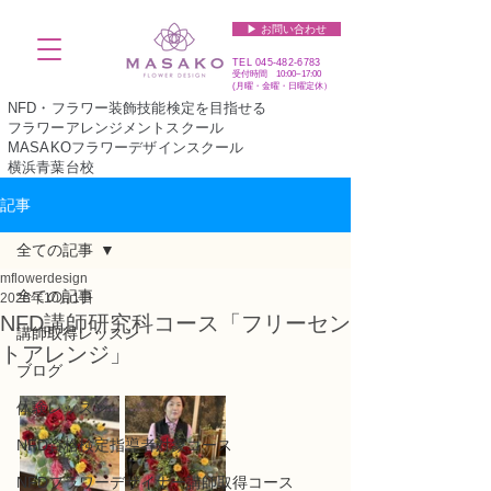
▶︎ お問い合わせ
TEL
045-482-6783
受付時間 10:00~17:00​​​
(​月曜・金曜・日曜定休）
NFD・フラワー装飾技能検定を目指せる
フラワーアレンジメントスクール
MASAKOフラワーデザインスクール
横浜青葉台校
記事
全ての記事
mflowerdesign
全ての記事
2025年10月1日
NFD講師研究科コース「フリーセン
講師取得レッスン
トアレンジ」
ブログ
体験レッスン
NFD資格検定指導者対象コース
NFDフラワーデザイナー講師取得コース