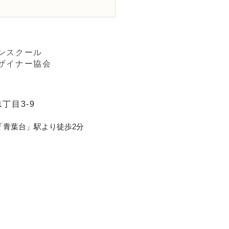
Dフラワーデザイナー 資
定3級、体験レッスン
ームアレンジメント」
ンスクール
ザイナー協会
丁目3-9
「青葉台」駅より徒歩2分