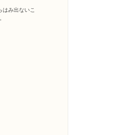
らはみ出ないこ
。