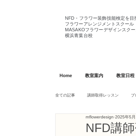
NFD・フラワー装飾技能検定を目
フラワーアレンジメントスクール
MASAKOフラワーデザインスクー
横浜青葉台校
Home
教室案内
教室日程
全ての記事
講師取得レッスン
ブ
mflowerdesign
2025年5月
NFD講師研究科コース
NFDフ
NFD講