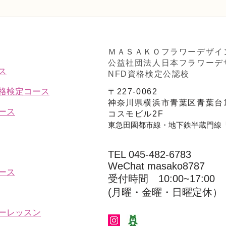
N FＤ資格検定1級レッスン
NF
「ほぐれた装飾的花束」
格検
「ド
ＭＡＳＡＫＯフラワーデザイ
公益社団法人日本フラワーデ
ス
NFD資格検定公認校
資格検定コース
〒227-0062
神奈川県横浜市青葉区青葉台1
ース
コスモビル2F
東急田園都市線・地下鉄半蔵門線
TEL 045-482-6783
WeChat masako8787
ース
受付時間 10:00~17:00​​​
(​月曜・金曜・日曜定休）
ーレッスン