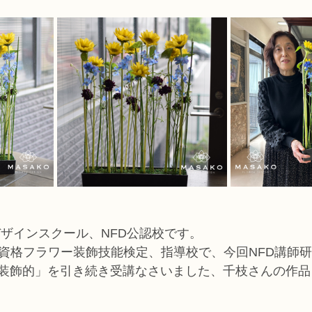
コース
フラワー装飾技能検定1級レッスン
フラワー装飾技能士検定
で楽しむフラワーレッスン
アーティフィシャルフラワーコース
生
ース
NFDディプロマウエディングコース
NFDディプロマプリザ
コース
NFDベーシックマスターコース
キッズフラワーレッス
デザインスクール、NFD公認校です。
家資格フラワー装飾技能検定、指導校で、今回NFD講師
装飾的」を引き続き受講なさいました、千枝さんの作品