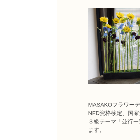
NFDフラワーデザイナー資格検定3級
フラワー装飾技能検定3級
趣味
NFDディプロマアーティフィシャルコ
NFDディプロマインドアガーデニング
MASAKOフラワー
教室からのお知らせ
NFD資格検定、国
３級テーマ「並行ー
ます。