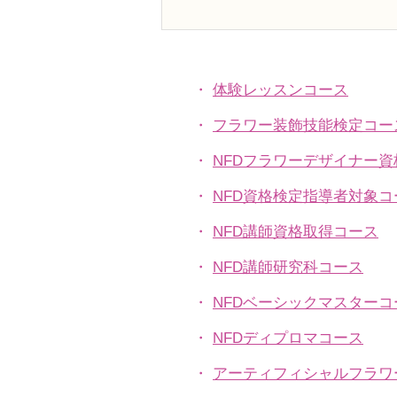
N FＤ資格検定3級レッスン
「モダンー装飾的ブーケ」
・
体験レッスンコース
・
フラワー装飾技能検定コー
・
NFDフラワーデザイナー
・
NFD資格検定指導者対象コ
・
NFD講師資格取得コース
・
NFD講師研究科コース
・
NFDベーシックマスターコ
・
NFDディプロマコース
・
アーティフィシャルフラワ