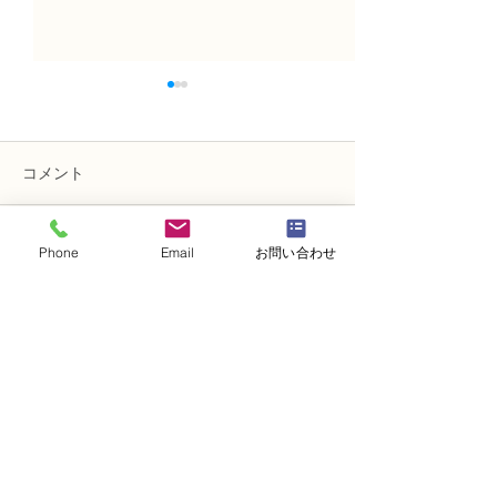
コメント
Phone
Email
お問い合わせ
コメントを追加…
NFDフラワーデザイナ
フラワー装飾技
ー 資格検定3級、体験レ
レッスン「籠花
ッスン 「ドームアレンジ
ド花）配置A」
メント」
・
体験レッスンコース
・
フラワー装飾技能検定コース
・
NFDフラワーデザイナー資格検定コー
ス