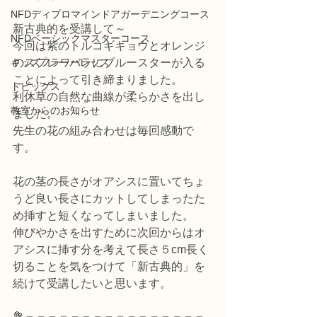
NFDディプロマインドアガーデニングコース
新古典的を受講して～
NFDベーシックマスターコース
今回は紫のトルコギキョウとオレンジ
キッズフラワーレッス
のスプレーバラにブルースターが入る
ことによって引き締まりました。
トピックス
利休草の自然な曲線が柔らかさを出し
教室からのお知らせ
ました。
先生の花の組み合わせは毎回感動で
す。
花の茎の長さがオアシスに置いてちょ
うど良い長さにカットしてしまったた
め挿すと短くなってしまいました。
伸びやかさを出すために次回からはオ
アシスに挿す分を考えて長さ５cm長く
切ることを気をつけて「新古典的」を
続けて受講したいと思います。