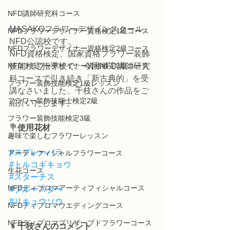
NFD講師研究科コース
MASAKOフラワーデザインスクール、
NFDフラワーデザイナー資格検定1級コース
NFD公認校です。
NFDフラワーデザイナー資格検定2級コース
NFD資格検定、国家資格フラワー装飾
NFDフラワーデザイナー資格検定3級コース
技能検定指導校で、今回NFD講師研究
科コースで引き続き「新古典的」を受
フラワー装飾技能検定1級レッスン
講なさいました、千枝さんの作品をご
フラワー装飾技能士検定2級
紹介いたします。
フラワー装飾技能検定3級
💐
使用花材
趣味で楽しむフラワーレッスン
#スプレーバラ
アーティフィシャルフラワーコース
#トルコギキョウ
生花コース
#スターチス
NFDディプロマアーティフィシャルコース
#ブルースター
#リキュウソウ
NFDディプロマウエディングコース
NFDディプロマプリザーブドフラワーコース
👧
千枝さんのコメント