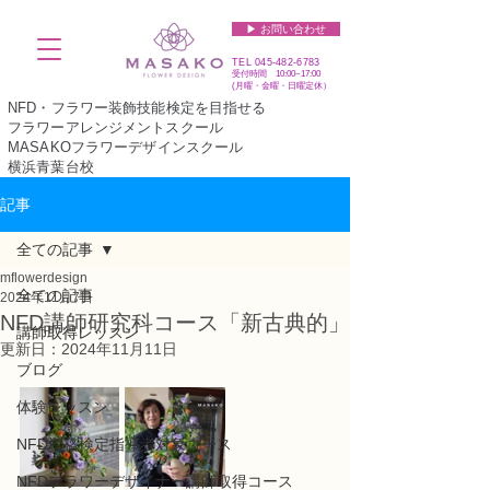
▶︎ お問い合わせ
TEL
045-482-6783
受付時間 10:00~17:00​​​
(​月曜・金曜・日曜定休）
NFD・フラワー装飾技能検定を目指せる
フラワーアレンジメントスクール
MASAKOフラワーデザインスクール
横浜青葉台校
記事
全ての記事
mflowerdesign
全ての記事
2024年11月7日
NFD講師研究科コース「新古典的」
講師取得レッスン
更新日：
2024年11月11日
ブログ
体験レッスン
NFD資格検定指導者対象コース
NFDフラワーデザイナー講師取得コース